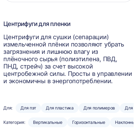
корзин
Центрифуги для пленки
Центрифуги для сушки (сепарации)
измельченной плёнки позволяют убрать
загрязнения и лишнюю влагу из
плёночного сырья (полиэтилена, ПВД,
ПНД, стрейч) за счет высокой
центробежной силы. Просты в управлении
и экономичны в энергопотреблении.
Для:
Для пэт
Для пластика
Для полимеров
Для п
Категория:
Вертикальные
Горизонтальные
Наклонны