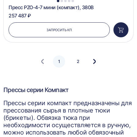
1
2
3
4
5
Пресс PZO-4-7 мини (компакт), 380В
257 487 ₽
ЗАПРОСИТЬ КП
Добави
в
корзин
1
2
Следующая
страница
Прессы серии Компакт
Прессы серии компакт предназначены для
прессования сырья в плотные тюки
(брикеты). Обвязка тюка при
необходимости осуществляется в ручную,
можно использовать любой обвязочный