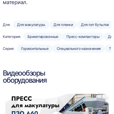
материал.
Для:
Для макулатуры
Для пленки
Для пэт бутылок
Категория:
Брикетировочные
Пресс-компакторы
Для
Серия:
Горизонтальные
Специального назначения
То
Видеообзоры
оборудования