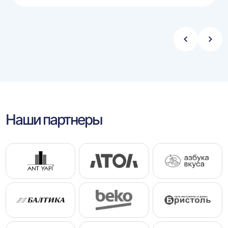
Стрелка
Стре
влево
впра
Наши партнеры