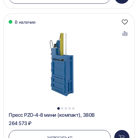
в
корзин
В наличии
Добав
в
избра
Добав
в
сравн
1
2
3
4
5
Пресс PZO-4-8 мини (компакт), 380В
264 573 ₽
ЗАПРОСИТЬ КП