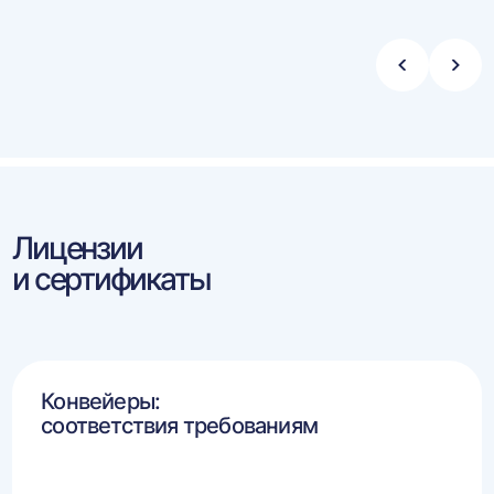
Стрелка
Стре
влево
впра
Лицензии
и сертификаты
Конвейеры:
соответствия требованиям