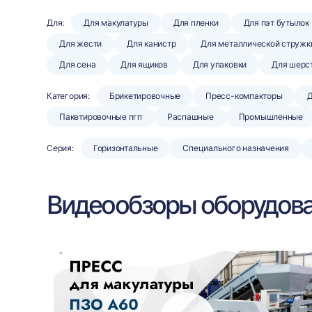
Для:
Для макулатуры
Для пленки
Для пэт бутылок
Для жести
Для канистр
Для металлической стружк
Для сена
Для ящиков
Для упаковки
Для шерс
Категория:
Брикетировочные
Пресс-компакторы
Д
Пакетировочные пгп
Распашные
Промышленные
Серия:
Горизонтальные
Специального назначения
Видеообзоры оборудов