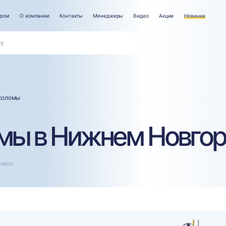
ером
О компании
Контакты
Менеджеры
Видео
Акции
Новинки
соломы
мы в Нижнем Новго
ывоз.