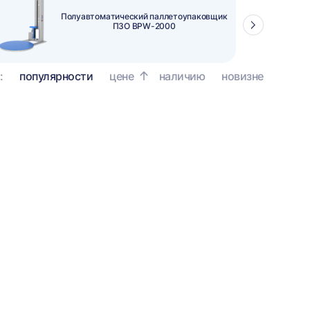
Ленточный конвейер
PZO 800-4000-TL
Стрелка
вправо
:
популярности
цене
наличию
новизне