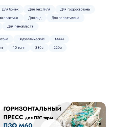
Для бочек
Для текстиля
Для гофрокартона
я пластика
Для пнд
Для полиэтилена
Для пенопласта
ртона
Гидравлические
Мини
нн
10 тонн
380в
220в