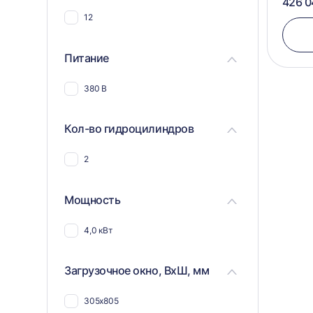
426 0
12
Питание
380 В
Кол-во гидроцилиндров
2
Мощность
4,0 кВт
Загрузочное окно, ВхШ, мм
305х805