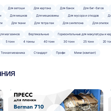
Для ветоши
Для картона
Для банок
Для биг-бэгов
и
Для мешков
Для мешковины
Для мусора и отходов
Дл
ти
Для ткани
Для тетра пак
Для синтепона
Для опилок
ля магазинов
Вертикальные
Горизонтальные для макулатуры и ка
5 тонн
4 тонны
40 тонн
30 тонн
25 тонн
20 то
Точная механика
Стандарт
Профи
Мини (компакт)
ания