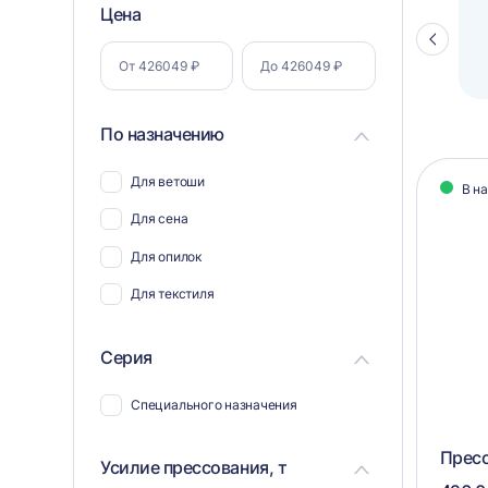
Фильтр
Цена
Полуавтоматический паллетоупаковщик
ПЗО BPW-2000
Стрелка
по
влево
параметрам
По назначению
Кат
Для ветоши
В н
тов
Для сена
Для опилок
Для текстиля
Серия
Специального назначения
Пресс
Усилие прессования, т