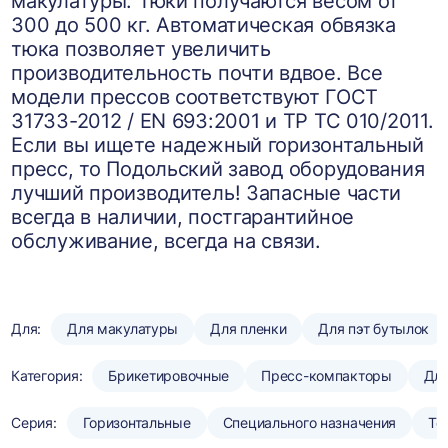
макулатуры. Тюки получаются весом от
300 до 500 кг. Автоматическая обвязка
тюка позволяет увеличить
производительность почти вдвое. Все
модели прессов соответствуют ГОСТ
31733-2012 / EN 693:2001 и ТР ТС 010/2011.
Если вы ищете надежный горизонтальный
пресс, то Подольский завод оборудования
лучший производитель! Запасные части
всегда в наличии, постгарантийное
обслуживание, всегда на связи.
Для:
Для макулатуры
Для пленки
Для пэт бутылок
Категория:
Брикетировочные
Пресс-компакторы
Для
Серия:
Горизонтальные
Специального назначения
То