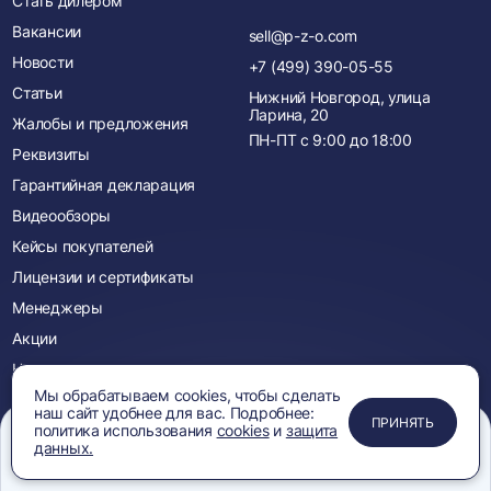
Стать дилером
Вакансии
sell@p-z-o.com
Новости
+7 (499) 390-05-55
Статьи
Нижний Новгород, улица
Ларина, 20
Жалобы и предложения
ПН-ПТ с
9:00
до
18:00
Реквизиты
Гарантийная декларация
Видеообзоры
Кейсы покупателей
Лицензии и сертификаты
Менеджеры
Акции
Новинки
Мы обрабатываем cookies, чтобы сделать
наш сайт удобнее для вас. Подробнее:
ПРИМЕНИТЬ
ЗАКРЫТЬ
ЗАКРЫТЬ
ЗАКРЫТЬ
ПРИНЯТЬ
политика использования
cookies
и
защита
Мы в соцсетях:
данных.
Вы
Вы
Меню
Сравнение
Избранное
Корзина
Поиск
перейдете
перейдете