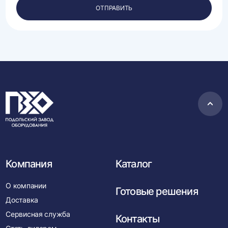
персональных
ОТПРАВИТЬ
данных.
Пере
в
нача
Компания
Каталог
О компании
Готовые решения
Доставка
Сервисная служба
Контакты