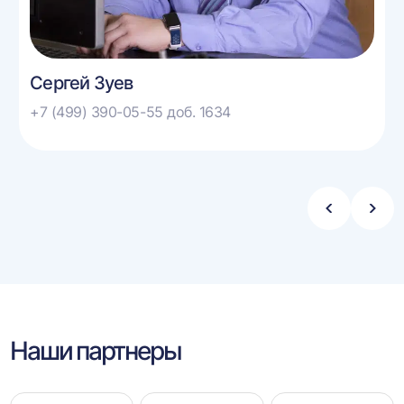
Сергей Зуев
+7 (499) 390-05-55 доб. 1634
Стрелка
Стре
влево
впра
Наши партнеры