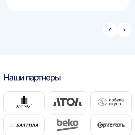
Стрелка
Стре
влево
впра
Наши партнеры