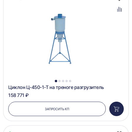
Добав
в
избра
Добав
в
сравн
1
2
3
4
5
Циклон Ц-450-1-Т на треноге разгрузитель
158 771 ₽
ЗАПРОСИТЬ КП
Добави
в
корзин