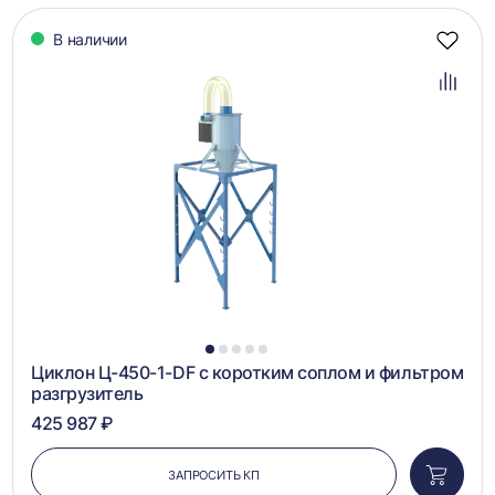
В наличии
Добав
в
избра
Добав
в
сравн
1
2
3
4
5
Циклон Ц-450-1-DF с коротким соплом и фильтром
разгрузитель
425 987 ₽
ЗАПРОСИТЬ КП
Добави