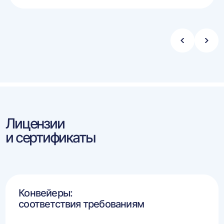
ину
корзину
Стрелка
Стре
влево
впра
Лицензии
и сертификаты
Конвейеры:
соответствия требованиям