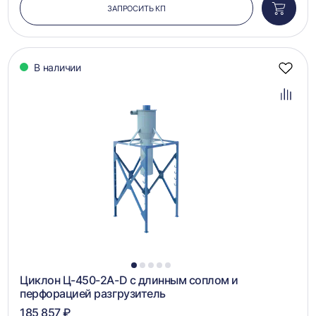
ЗАПРОСИТЬ КП
Добави
в
корзин
В наличии
Добав
в
избра
Добав
в
сравн
1
2
3
4
5
Циклон Ц-450-2A-D с длинным соплом и
перфорацией разгрузитель
185 857 ₽