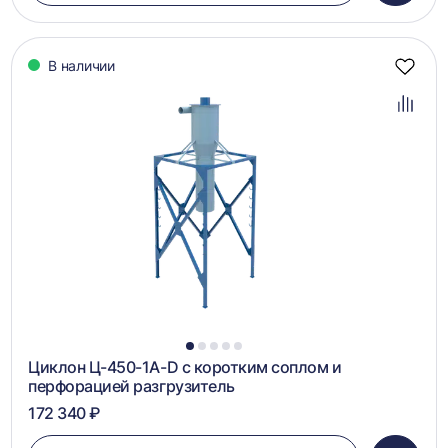
в
корзин
В наличии
Добав
в
избра
Добав
в
сравн
1
2
3
4
5
Циклон Ц-450-1A-D с коротким соплом и
перфорацией разгрузитель
172 340 ₽