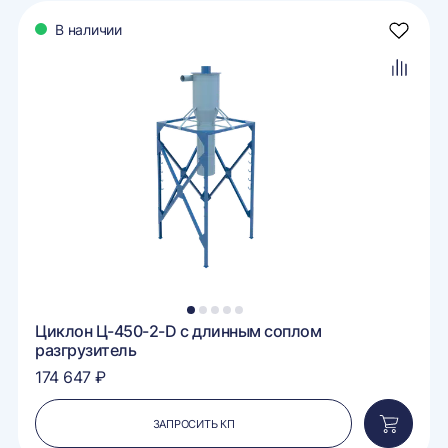
В наличии
авить
Добави
в
ранное
избран
авить
Добави
в
внение
сравне
1
2
3
4
5
Циклон Ц-450-2-D с длинным соплом
разгрузитель
174 647 ₽
ЗАПРОСИТЬ КП
вить
Добавит
в