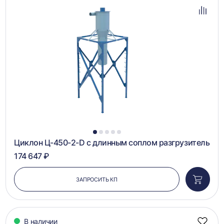
в
избра
Добав
в
сравн
1
2
3
4
5
Циклон Ц-450-2-D с длинным соплом разгрузитель
174 647 ₽
ЗАПРОСИТЬ КП
Добави
в
корзин
В наличии