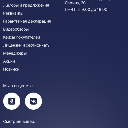
Ларина, 20
Жалобы и предложения
ПН-ПТ с
9:00
до
18:00
Реквизиты
Гарантийная декларация
Видеообзоры
Кейсы покупателей
Лицензии и сертификаты
Менеджеры
Акции
Новинки
Мы в соцсетях:
Вы
Вы
перейдете
перейдете
в
в
группу
группу
Одноклассники
ВКонтакте
Смотрите видео: