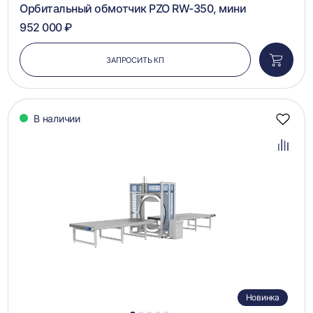
Орбитальный обмотчик PZO RW-350, мини
952 000 ₽
ЗАПРОСИТЬ КП
Добави
в
корзин
В наличии
Добав
в
избра
Добав
в
сравн
Новинка