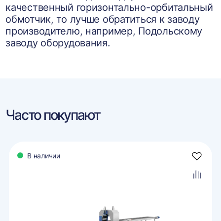
качественный горизонтально-орбитальный
обмотчик, то лучше обратиться к заводу
производителю, например, Подольскому
заводу оборудования.
Часто покупают
В наличии
авить
Добави
в
ранное
избран
авить
Добави
в
внение
сравне