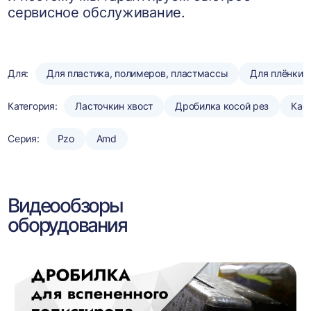
сервисное обслуживание.
Для:
Для пластика, полимеров, пластмассы
Для плёнки
Категория:
Ласточкин хвост
Дробилка косой рез
Кас
Серия:
Pzo
Amd
Видеообзоры
оборудования