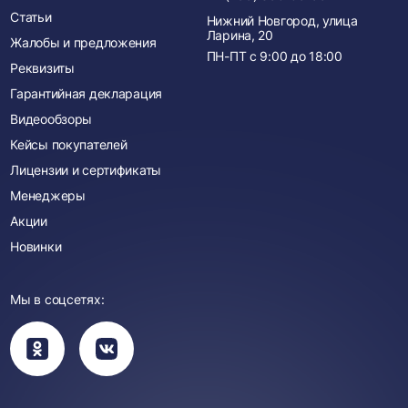
Статьи
Нижний Новгород, улица
Ларина, 20
Жалобы и предложения
ПН-ПТ с
9:00
до
18:00
Реквизиты
Гарантийная декларация
Видеообзоры
Кейсы покупателей
Лицензии и сертификаты
Менеджеры
Акции
Новинки
Мы в соцсетях:
Вы
Вы
перейдете
перейдете
в
в
группу
группу
Одноклассники
ВКонтакте