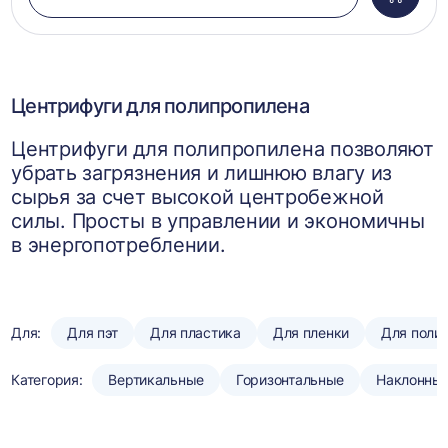
Добави
в
корзин
Центрифуги для полипропилена
Центрифуги для полипропилена позволяют
убрать загрязнения и лишнюю влагу из
сырья за счет высокой центробежной
силы. Просты в управлении и экономичны
в энергопотреблении.
Для:
Для пэт
Для пластика
Для пленки
Для поли
Категория:
Вертикальные
Горизонтальные
Наклонны