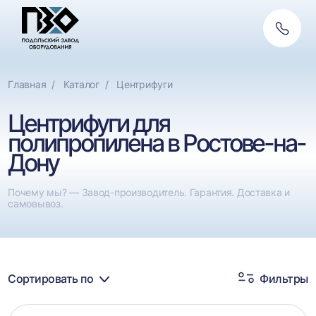
Обратн
Фильтры
связь
По назначению
Сбросить
Главная
Каталог
Центрифуги
Центрифуги для полимеров
Центрифуги для
Центрифуги для пластика
полипропилена в Ростове-на-
Дону
Центрифуги для пленки
Центрифуги для ПЭТ
Почему мы? — Завод-производитель. Гарантия. Доставка и
самовывоз.
Сортировать по
Фильтры
Каталог