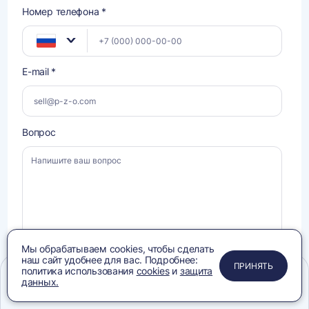
Номер телефона *
E-mail *
Вопрос
Мы обрабатываем cookies, чтобы сделать
наш сайт удобнее для вас. Подробнее:
ПРИМЕНИТЬ
ЗАКРЫТЬ
ЗАКРЫТЬ
ЗАКРЫТЬ
ПРИНЯТЬ
политика использования
cookies
и
защита
Даю
Даю
согласие на обработку своих персональных данных
, ознакомлен и
данных.
согласен с условиями
Политики конфиденциальности
, ознакомлен с
согласие
Меню
Сравнение
Избранное
Корзина
Поиск
Политикой в отношении
обработки персональных данных
.
на