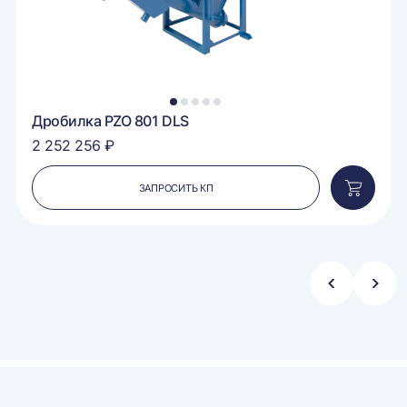
1
2
3
4
5
Дробилка PZO 801 DLS
2 252 256 ₽
ЗАПРОСИТЬ КП
вить
Добавит
в
ину
корзину
Стрелка
Стре
влево
впра