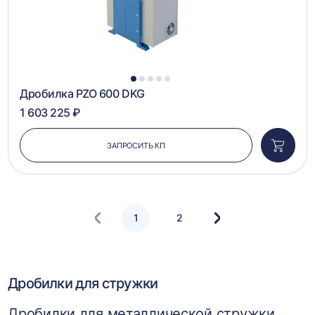
1
2
3
4
5
Дробилка PZO 600 DKG
1 603 225 ₽
ЗАПРОСИТЬ КП
Добави
в
корзин
1
2
Следующая
страница
Дробилки для стружки
Дробилки для металлической стружки