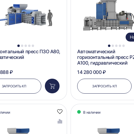
Н
1
2
3
4
5
1
2
3
4
5
онтальный пресс ПЗО А80,
Автоматический
матический
горизонтальный пресс P
A100, гидравлический
 888 ₽
14 280 000 ₽
ЗАПРОСИТЬ КП
ЗАПРОСИТЬ КП
Добавить
в
корзину
аличии
В наличии
Добавить
в
избранное
Добавить
в
сравнение