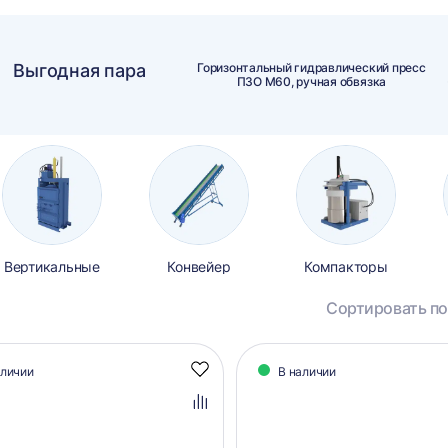
Выгодная пара
Горизонтальный гидравлический пресс
ПЗО М60, ручная обвязка
Вертикальные
Конвейер
Компакторы
Сортировать по
алог
аличии
В наличии
Добавить
аров
в
избранное
Добавить
в
сравнение