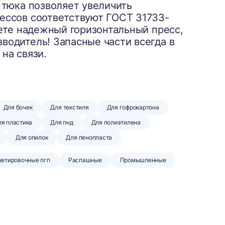
а тюка позволяет увеличить
рессов соответствуют ГОСТ 31733-
щете надежный горизонтальный пресс,
водитель! Запасные части всегда в
на связи.
Для бочек
Для текстиля
Для гофрокартона
я пластика
Для пнд
Для полиэтилена
Для опилок
Для пенопласта
кетировочные пгп
Распашные
Промышленные