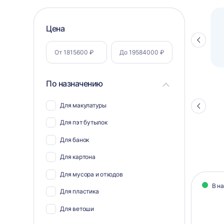
Фильтр
Цена
Полуавтоматический паллетоупаковщик
ПЗО BPW-2000
Стрелка
по
влево
параметрам
По назначению
Для макулатуры
Стрелка
влево
Для пэт бутылок
Для банок
Для картона
Кат
Для мусора и отходов
В н
тов
Для пластика
Для ветоши