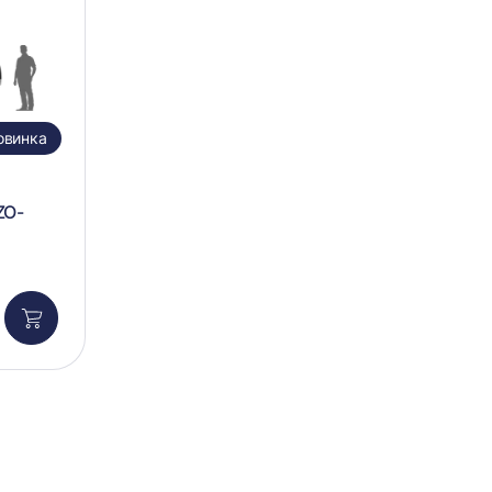
овинка
ZO-
Добавить
в
корзину