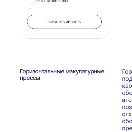
850х1100х800-1500
800х1100х500-2500
СБРОСИТЬ ФИЛЬТРЫ
Горизонтальные макулатурные
Гор
прессы
под
кар
обо
вто
поз
отх
обо
пре