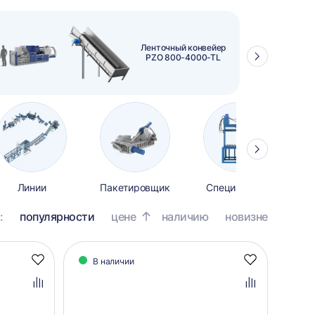
Ленточный конвейер
PZO 800-4000-TL
Стрелка
вправо
Стрелка
вправо
Линии
Пакетировщик
Специальные
:
популярности
цене
наличию
новизне
В наличии
Добавить
Добавить
в
в
избранное
избранное
Добавить
Добавить
в
в
сравнение
сравнение