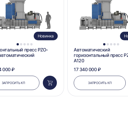
Новинка
Н
1
2
3
4
5
1
2
3
4
5
онтальный пресс PZO-
Автоматический
автоматический
горизонтальный пресс P
A120
4 000 ₽
17 340 000 ₽
ЗАПРОСИТЬ КП
ЗАПРОСИТЬ КП
Добавить
в
корзину