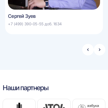
Сергей Зуев
+7 (499) 390-05-55 доб. 1634
Стрелка
Стре
влево
впра
Наши партнеры