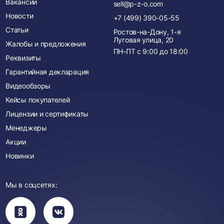
Вакансии
sell@p-z-o.com
Новости
+7 (499) 390-05-55
Статьи
Ростов-на-Дону, 1-я
Луговая улица, 20
Жалобы и предложения
ПН-ПТ с
9:00
до
18:00
Реквизиты
Гарантийная декларация
Видеообзоры
Кейсы покупателей
Лицензии и сертификаты
Менеджеры
Акции
Новинки
Мы в соцсетях:
Вы
Вы
перейдете
перейдете
в
в