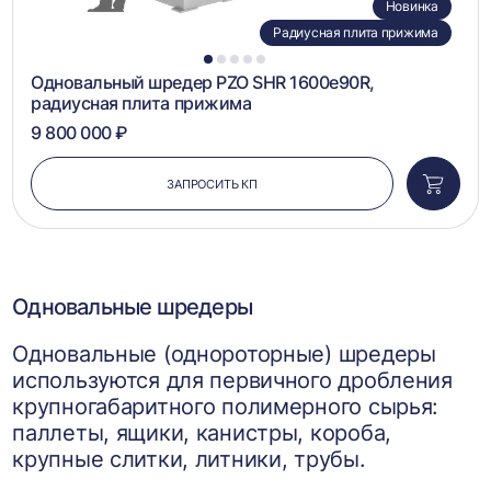
Новинка
Радиусная плита прижима
1
2
3
4
5
Одновальный шредер PZO SHR 1600e90R,
радиусная плита прижима
9 800 000 ₽
ЗАПРОСИТЬ КП
Добави
в
корзин
Одновальные шредеры
Одновальные (однороторные) шредеры
используются для первичного дробления
крупногабаритного полимерного сырья:
паллеты, ящики, канистры, короба,
крупные слитки, литники, трубы.