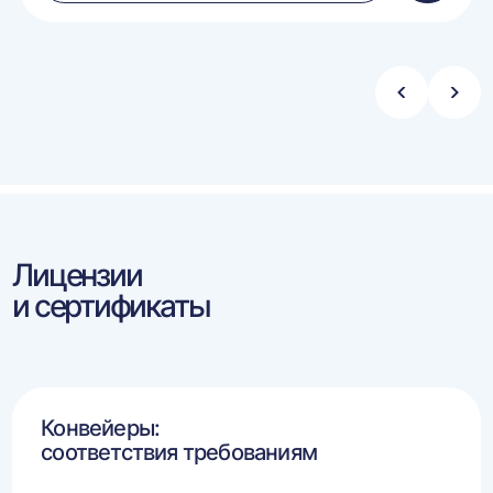
в
ину
корзину
Стрелка
Стре
влево
впра
Лицензии
и сертификаты
Конвейеры:
соответствия требованиям