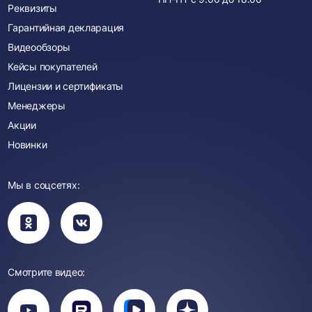
Реквизиты
Гарантийная декларация
Видеообзоры
Кейсы покупателей
Лицензии и сертификаты
Менеджеры
Акции
Новинки
Мы в соцсетях:
Вы
Вы
перейдете
перейдете
в
в
группу
группу
Одноклассники
ВКонтакте
Смотрите видео:
Вы
перейдете