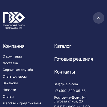
Пере
в
нача
Компания
Каталог
О компании
Готовые решения
Доставка
Сервисная служба
Контакты
Стать дилером
Вакансии
sell@p-z-o.com
Новости
+7 (499) 390-05-55
Статьи
Ростов-на-Дону, 1-я
Луговая улица, 20
Жалобы и предложения
ПН-ПТ с
9:00
до
18:00