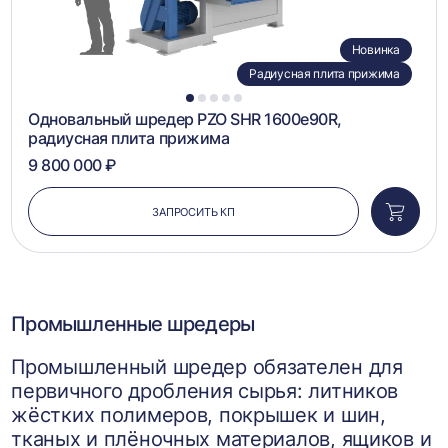
Новинка
Радиусная плита прижима
1
2
3
4
5
Одновальный шредер PZO SHR 1600e90R,
радиусная плита прижима
9 800 000 ₽
ЗАПРОСИТЬ КП
Добави
в
корзин
Промышленные шредеры
Промышленный шредер обязателен для
первичного дробления сырья: литников
жёстких полимеров, покрышек и шин,
тканых и плёночных материалов, ящиков и