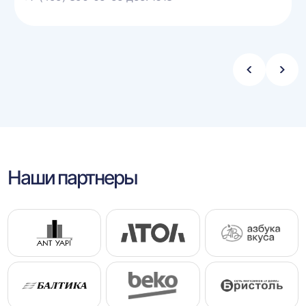
Стрелка
Стре
влево
впра
Наши партнеры