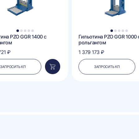
1
2
3
4
5
1
2
3
4
5
тина PZO GGR 1400 с
Гильотина PZO GGR 1000 
ангом
рольгангом
721 ₽
1 379 173 ₽
ЗАПРОСИТЬ КП
ЗАПРОСИТЬ КП
Добавить
в
корзину