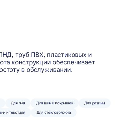
ПНД, труб ПВХ, пластиковых и
ота конструкции обеспечивает
остоту в обслуживании.
Для пнд
Для шин и покрышек
Для резины
ани и текстиля
Для стекловолокна