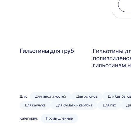
Гильотины для труб
Гильотины дл
полиэтиленов
гильотинам н
Для:
Для мяса и костей
Для рулонов
Для биг бэго
Для каучука
Для бумаги и картона
Для пвх
Дл
Категория:
Промышленные