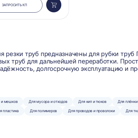
ЗАПРОСИТЬ КП
Добавить
в
корзину
я резки труб предназначены для рубки труб 
ых труб для дальнейшей переработки. Прост
адёжность, долгосрочную эксплуатацию и пр
в и мешков
Для мусора и отходов
Для кип и тюков
Для плёнки
я пластика
Для полимеров
Для проводов и проволоки
Для тк