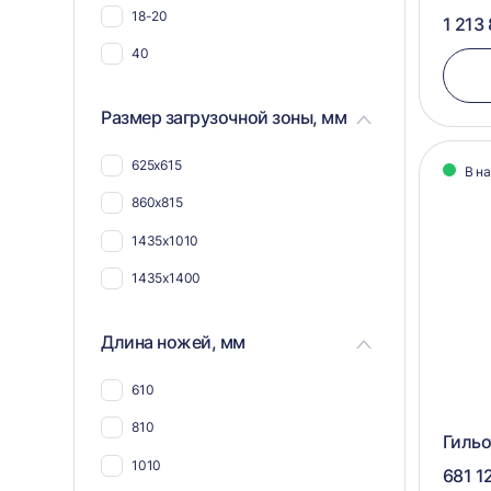
18-20
1 213
Для шин и покрышек
40
Для пвх
Для плёнки
Размер загрузочной зоны, мм
Для пнд
625х615
В н
Для полимеров
860х815
Для каучука
1435х1010
Для стекловолокна
1435х1400
Длина ножей, мм
610
810
Гильо
1010
681 1