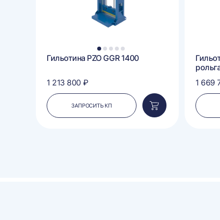
1
2
3
4
5
Гильотина PZO GGR 1400
Гильо
рольг
1 213 800 ₽
1 669 
ЗАПРОСИТЬ КП
Добавить
Добавить
в
в
корзину
корзину