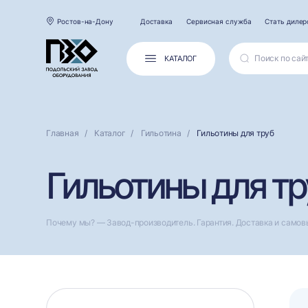
Ростов-на-Дону
Доставка
Сервисная служба
Стать диле
КАТАЛОГ
Главная
Каталог
Гильотина
Гильотины для труб
Гильотины для тр
Почему мы? — Завод-производитель. Гарантия. Доставка и самов