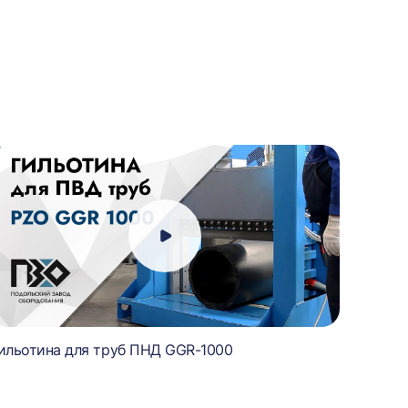
ильотина для труб ПНД GGR-1000
Гильот