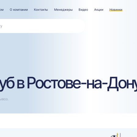
ром
О компании
Контакты
Менеджеры
Видео
Акции
Новинки
уб в Ростове-на-Дон
ывоз.