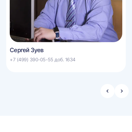
Сергей Зуев
+7 (499) 390-05-55 доб. 1634
Стрелка
Стре
влево
впра