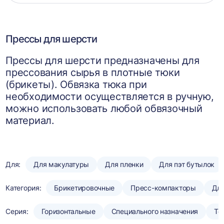
корзин
Прессы для шерсти
Прессы для шерсти предназначены для
прессования сырья в плотные тюки
(брикеты). Обвязка тюка при
необходимости осуществляется в ручную,
можно использовать любой обвязочный
материал.
Для:
Для макулатуры
Для пленки
Для пэт бутылок
Категория:
Брикетировочные
Пресс-компакторы
Для
Серия:
Горизонтальные
Специального назначения
То