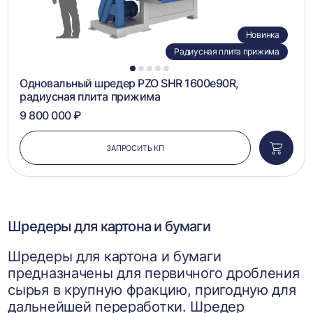
Новинка
Радиусная плита прижима
1
2
3
4
5
Одновальный шредер PZO SHR 1600e90R,
радиусная плита прижима
9 800 000 ₽
ЗАПРОСИТЬ КП
Добави
в
корзин
Шредеры для картона и бумаги
Шредеры для картона и бумаги
предназначены для первичного дробления
сырья в крупную фракцию, пригодную для
дальнейшей переработки. Шредер