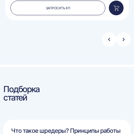
ЗАПРОСИТЬ КП
вить
Добавит
в
ину
корзину
Стрелка
Стре
влево
впра
Подборка
статей
Что такое шредеры? Принципы работы