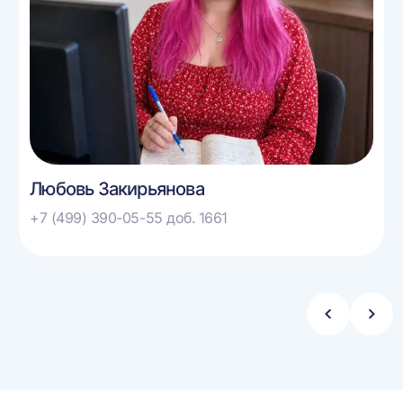
Любовь Закирьянова
+7 (499) 390-05-55 доб. 1661
Стрелка
Стре
влево
впра