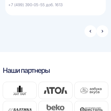
+7 (499) 390-05-55 доб. 1613
Стрелка
Стре
влево
впра
Наши партнеры