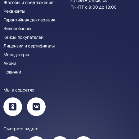
Жалобы и предложения
ПН-ПТ с
9:00
до
18:00
Реквизиты
Гарантийная декларация
Видеообзоры
Кейсы покупателей
Лицензии и сертификаты
Менеджеры
Акции
Новинки
Мы в соцсетях:
Вы
Вы
перейдете
перейдете
в
в
группу
группу
Одноклассники
ВКонтакте
Смотрите видео:
Вы