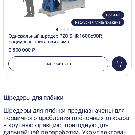
Новинка
Радиусная плита прижима
1
2
3
4
5
Одновальный шредер PZO SHR 1600e90R,
радиусная плита прижима
9 800 000 ₽
ЗАПРОСИТЬ КП
Добави
в
корзин
Шредеры для плёнки
Шредеры для плёнки предназначены для
первичного дробления плёночных отходов
в крупную фракцию, пригодную для
дальнейшей переработки. Укомплектован