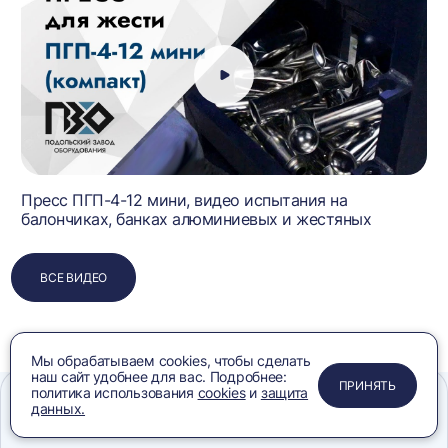
Пресс ПГП-4-12 мини, видео испытания на
балончиках, банках алюминиевых и жестяных
ВСЕ ВИДЕО
Мы обрабатываем cookies, чтобы сделать
наш сайт удобнее для вас. Подробнее:
ПРИМЕНИТЬ
ЗАКРЫТЬ
ЗАКРЫТЬ
ЗАКРЫТЬ
ПРИНЯТЬ
политика использования
cookies
и
защита
данных.
Меню
Сравнение
Избранное
Корзина
Поиск
Часто покупают