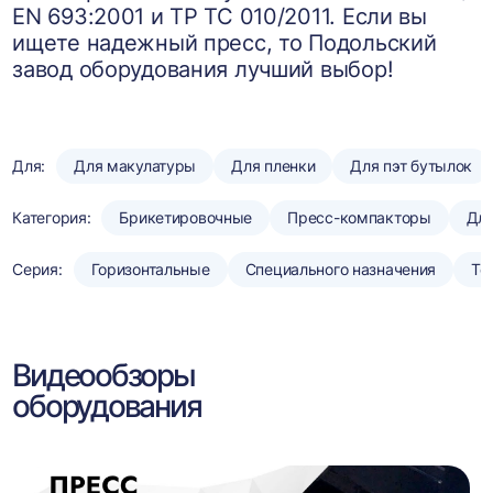
EN 693:2001 и ТР ТС 010/2011. Если вы
ищете надежный пресс, то Подольский
завод оборудования лучший выбор!
Для:
Для макулатуры
Для пленки
Для пэт бутылок
Категория:
Брикетировочные
Пресс-компакторы
Для
Серия:
Горизонтальные
Специального назначения
То
Видеообзоры
оборудования