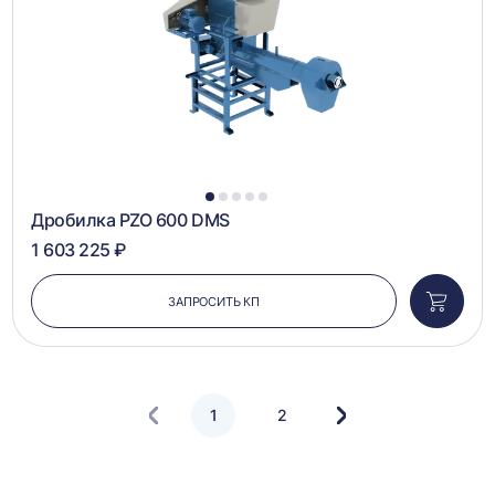
1
2
3
4
5
Дробилка PZO 600 DMS
1 603 225 ₽
ЗАПРОСИТЬ КП
Добави
в
корзин
1
2
Следующая
страница