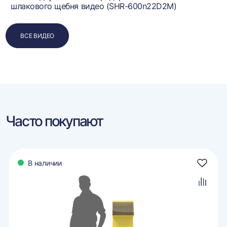
шлакового щебня видео (SHR-600n22D2M)
ВСЕ ВИДЕО
Часто покупают
В наличии
авить
Добави
в
ранное
избран
авить
Добави
в
внение
сравне