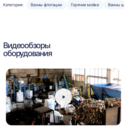
Категория:
Ванны флотации
Горячие мойки
Ванны шн
Видеообзоры
оборудования