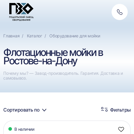
Обратн
Фильтры
связь
По назначению
Сбросить
Главная
Каталог
Оборудование для мойки
Мойки для полимеров
Флотационные мойки в
Мойки для ПЭТ
Ростове-на-Дону
Мойки для плёнки
Почему мы? — Завод-производитель. Гарантия. Доставка и
самовывоз.
Сортировать по
Фильтры
Каталог
В наличии
товаров
Добав