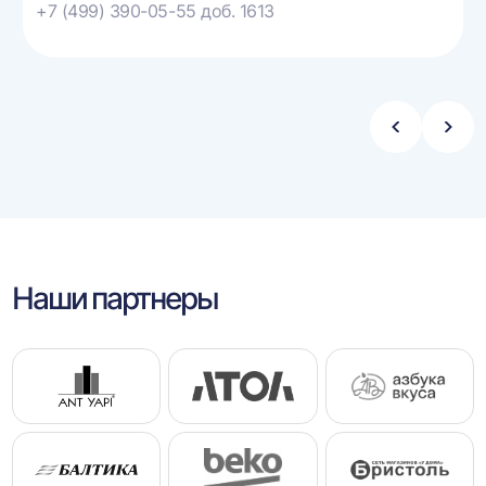
+7 (499) 390-05-55 доб. 1613
Стрелка
Стре
влево
впра
Наши партнеры