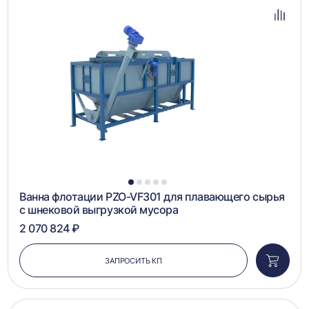
в
избра
Добав
в
сравн
1
2
3
4
5
Ванна флотации PZO-VF301 для плавающего сырья
с шнековой выгрузкой мусора
2 070 824 ₽
ЗАПРОСИТЬ КП
Добави
в
корзин