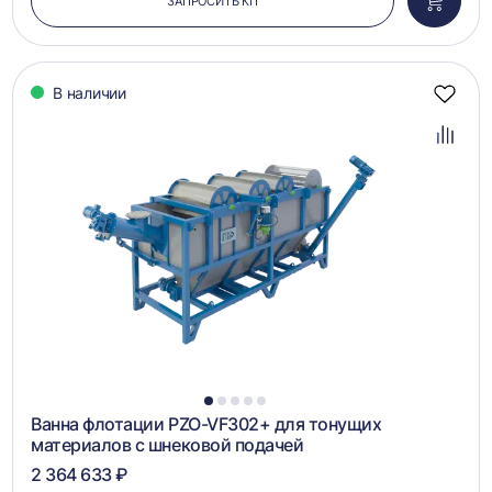
ЗАПРОСИТЬ КП
Добави
в
корзин
В наличии
Добав
в
избра
Добав
в
сравн
1
2
3
4
5
Ванна флотации PZO-VF302+ для тонущих
материалов с шнековой подачей
2 364 633 ₽