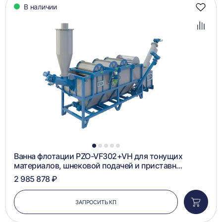
В наличии
Добав
в
избра
Добав
в
сравн
1
2
3
4
5
Ванна флотации PZO-VF302+VH для тонущих
материалов, шнековой подачей и приставн…
2 985 878 ₽
ЗАПРОСИТЬ КП
Добави
в