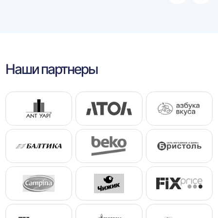
влево
впра
Наши партнеры