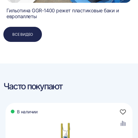
Гильотина GGR-1400 режет пластиковые баки и
европаллеты
ВСЕ ВИДЕО
Часто покупают
В наличии
авить
Добави
в
ранное
избран
авить
Добави
в
внение
сравне