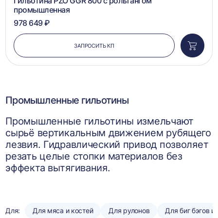
Гильотина PZO GGR 800 с рольгангом
промышленная
978 649 ₽
ЗАПРОСИТЬ КП
Добави
в
корзин
Промышленные гильотины
Промышленные гильотины измельчают
сырьё вертикальным движением рубящего
лезвия. Гидравлический привод позволяет
резать целые стопки материалов без
эффекта вытягивания.
Для:
Для мяса и костей
Для рулонов
Для биг бэгов и