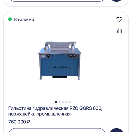
в
корзин
В наличии
Добав
в
избра
Добав
в
сравн
1
2
3
4
5
Гильотина гидравлическая PZO GGRS 600,
нержавейка промышленная
760 000 ₽