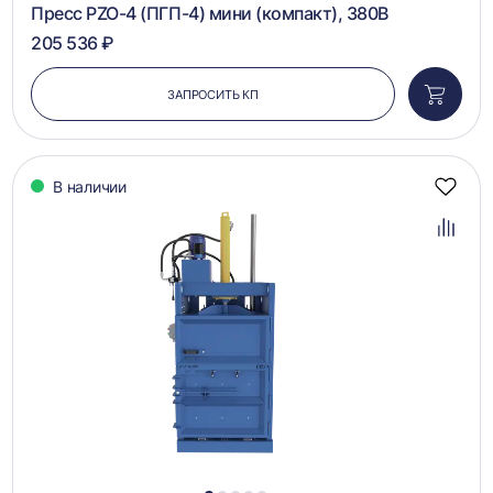
Пресс PZO-4 (ПГП-4) мини (компакт), 380В
205 536 ₽
ЗАПРОСИТЬ КП
Добави
в
корзин
В наличии
Добав
в
избра
Добав
в
сравн