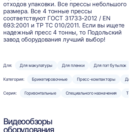
отходов упаковки. Все прессы небольшого
размера. Все 4 тонные прессы
соответствуют ГОСТ 31733-2012 / EN
693:2001 и ТР ТС 010/2011. Если вы ищете
надежный пресс 4 тонны, то Подольский
завод оборудования лучший выбор!
Для:
Для макулатуры
Для пленки
Для пэт бутылок
Категория:
Брикетировочные
Пресс-компакторы
Для
Серия:
Горизонтальные
Специального назначения
То
Видеообзоры
оборудования