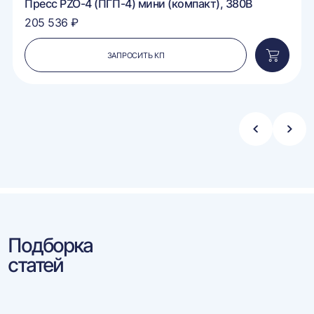
Пресс PZO-4 (ПГП-4) мини (компакт), 380В
205 536 ₽
ЗАПРОСИТЬ КП
вить
Добавит
в
ину
корзину
Стрелка
Стре
влево
впра
Подборка
статей