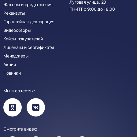
Луговая улица, 20
Жалобы и предложения
ПН-ПТ с
9:00
до
18:00
Реквизиты
Гарантийная декларация
Видеообзоры
Кейсы покупателей
Лицензии и сертификаты
Менеджеры
Акции
Новинки
Мы в соцсетях:
Вы
Вы
перейдете
перейдете
в
в
группу
группу
Одноклассники
ВКонтакте
Смотрите видео: