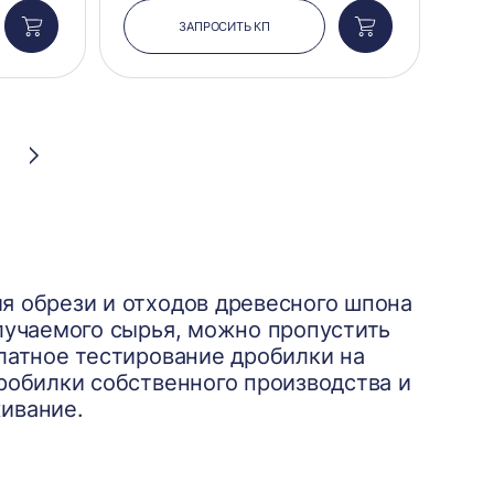
ЗАПРОСИТЬ КП
Добавить
Добавить
в
в
корзину
корзину
Следующая
страница
я обрези и отходов древесного шпона
лучаемого сырья, можно пропустить
латное тестирование дробилки на
робилки собственного производства и
ивание.