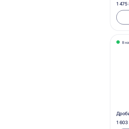
1 475
В н
Дроб
1 603