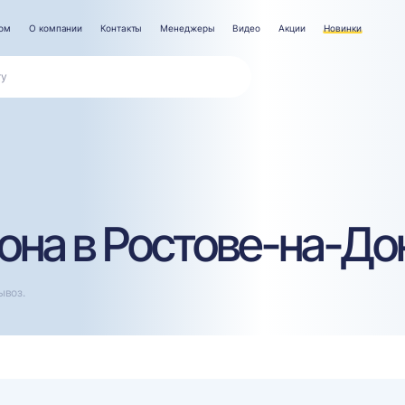
ром
О компании
Контакты
Менеджеры
Видео
Акции
Новинки
она в Ростове-на-До
ывоз.