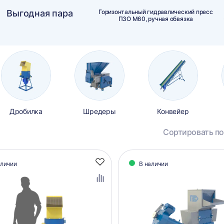
Выгодная пара
Горизонтальный гидравлический пресс
ПЗО М60, ручная обвязка
Дробилка
Шредеры
Конвейер
Сортировать по
алог
аличии
В наличии
Добавить
аров
в
избранное
Добавить
в
сравнение