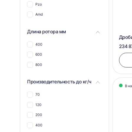
Pzo
Для пэт бутылок
Amd
Для соли
Для пластика, полимеров,
Длина ротора мм
пластмассы
Дроб
Для пвх отходов
400
234 8
Для шин и покрышек
600
Для стекла
800
Для синтепона
Производительность до кг/ч
Для пнд
В н
Для угля
70
Для макулатуры
120
Для арболита
200
Для металлической стружки
400