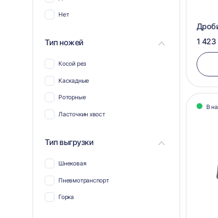
Нет
Дроб
1 423
Тип ножей
Косой рез
Каскадные
Роторные
В н
Ласточкин хвост
Тип выгрузки
Шнековая
Пневмотранспорт
Горка