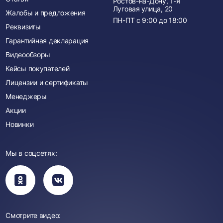
Ростов-на-Дону, 1-я
Луговая улица, 20
Жалобы и предложения
ПН-ПТ с
9:00
до
18:00
Реквизиты
Гарантийная декларация
Видеообзоры
Кейсы покупателей
Лицензии и сертификаты
Менеджеры
Акции
Новинки
Мы в соцсетях:
Вы
Вы
перейдете
перейдете
в
в
группу
группу
Одноклассники
ВКонтакте
Смотрите видео: