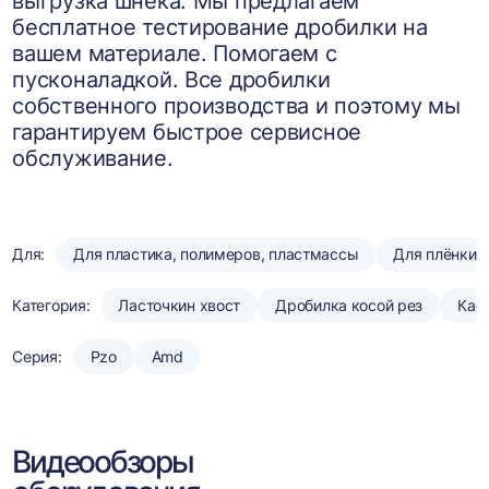
выгрузка шнека. Мы предлагаем
бесплатное тестирование дробилки на
вашем материале. Помогаем с
пусконаладкой. Все дробилки
собственного производства и поэтому мы
гарантируем быстрое сервисное
обслуживание.
Для:
Для пластика, полимеров, пластмассы
Для плёнки
Категория:
Ласточкин хвост
Дробилка косой рез
Кас
Серия:
Pzo
Amd
Видеообзоры