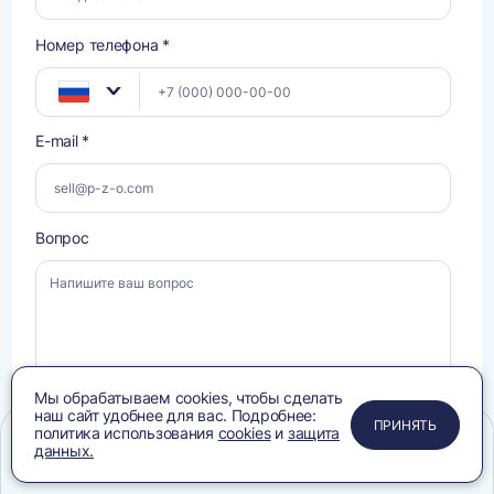
Номер телефона *
E-mail *
Вопрос
Мы обрабатываем cookies, чтобы сделать
наш сайт удобнее для вас. Подробнее:
ПРИМЕНИТЬ
ЗАКРЫТЬ
ЗАКРЫТЬ
ЗАКРЫТЬ
ПРИНЯТЬ
политика использования
cookies
и
защита
данных.
Даю
Меню
Сравнение
Избранное
Корзина
Поиск
Даю
согласие на обработку своих персональных данных
, ознакомлен и
согласен с условиями
Политики конфиденциальности
, ознакомлен с
согласие