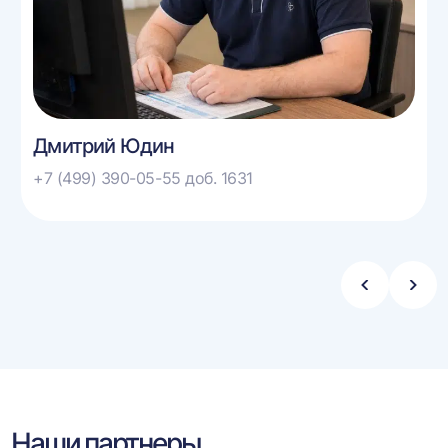
Дмитрий Юдин
+7 (499) 390-05-55 доб. 1631
Стрелка
Стре
влево
впра
Наши партнеры