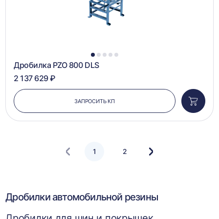
1
2
3
4
5
Дробилка PZO 800 DLS
2 137 629 ₽
ЗАПРОСИТЬ КП
Добави
в
корзин
1
2
Следующая
страница
Дробилки автомобильной резины
Дробилки для шин и покрышек