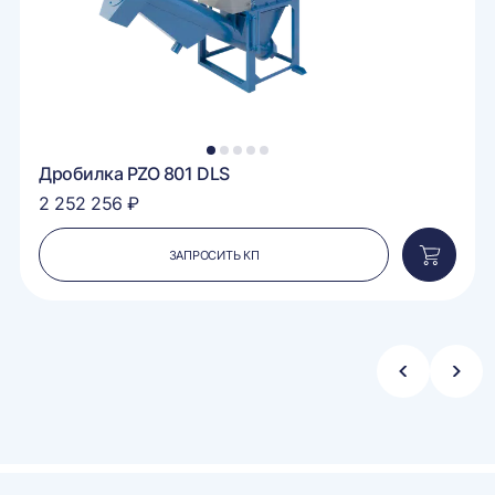
1
2
3
4
5
Дробилка PZO 801 DLS
2 252 256 ₽
ЗАПРОСИТЬ КП
вить
Добавит
в
ину
корзину
Стрелка
Стре
влево
впра