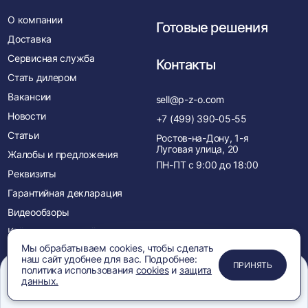
О компании
Готовые решения
Доставка
Сервисная служба
Контакты
Стать дилером
Вакансии
sell@p-z-o.com
Новости
+7 (499) 390-05-55
Статьи
Ростов-на-Дону, 1-я
Луговая улица, 20
Жалобы и предложения
ПН-ПТ с
9:00
до
18:00
Реквизиты
Гарантийная декларация
Видеообзоры
Кейсы покупателей
Мы обрабатываем cookies, чтобы сделать
Лицензии и сертификаты
наш сайт удобнее для вас. Подробнее:
ПРИМЕНИТЬ
ЗАКРЫТЬ
ЗАКРЫТЬ
ЗАКРЫТЬ
ПРИНЯТЬ
Менеджеры
политика использования
cookies
и
защита
данных.
Акции
Меню
Сравнение
Избранное
Корзина
Поиск