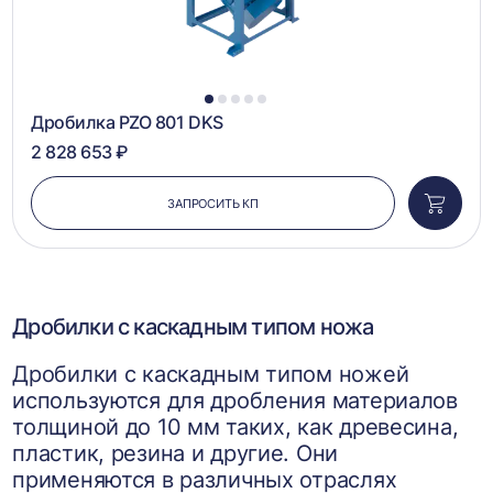
1
2
3
4
5
Дробилка PZO 801 DKS
2 828 653 ₽
ЗАПРОСИТЬ КП
Добави
в
корзин
Дробилки с каскадным типом ножа
Дробилки с каскадным типом ножей
используются для дробления материалов
толщиной до 10 мм таких, как древесина,
пластик, резина и другие. Они
применяются в различных отраслях