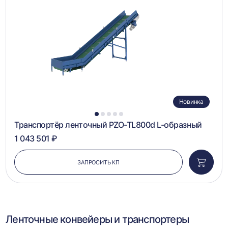
в
сравн
Новинка
1
2
3
4
5
Транспортёр ленточный PZO-TL800d L-образный
1 043 501 ₽
ЗАПРОСИТЬ КП
Добави
в
корзин
Ленточные конвейеры и транспортеры