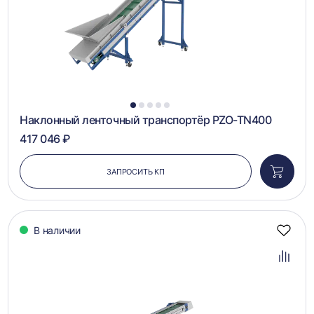
1
2
3
4
5
Наклонный ленточный транспортёр PZO-TN400
417 046 ₽
ЗАПРОСИТЬ КП
Добави
в
корзин
В наличии
Добав
в
избра
Добав
в
сравн