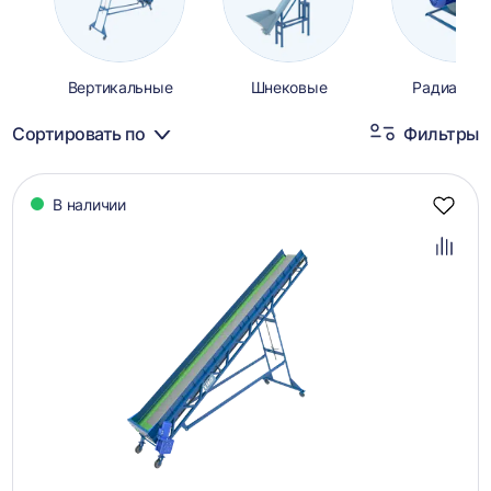
Вертикальные
Шнековые
Радиальн
Сортировать по
Фильтры
Каталог
В наличии
товаров
Добав
в
избра
Добав
в
сравн