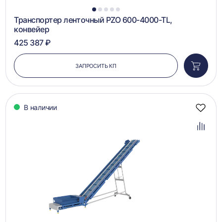
1
2
3
4
5
Транспортер ленточный PZO 600-4000-TL,
конвейер
425 387 ₽
ЗАПРОСИТЬ КП
Добави
в
корзин
В наличии
Добав
в
избра
Добав
в
сравн