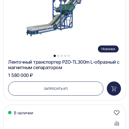
Новинка
1
2
3
4
5
Ленточный транспортер PZO-TL300m L-образный с
магнитным сепаратором
1 580 000 ₽
ЗАПРОСИТЬ КП
Добави
в
корзин
В наличии
Добав
в
избра
Добав