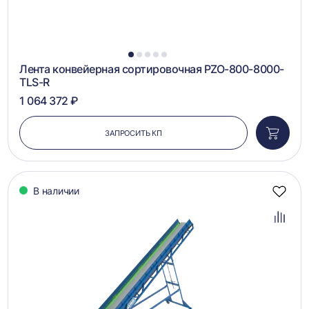
1
2
3
4
5
Лента конвейерная сортировочная PZO-800-8000-
TLS-R
1 064 372 ₽
ЗАПРОСИТЬ КП
Добави
в
корзин
В наличии
Добав
в
избра
Добав
в
сравн