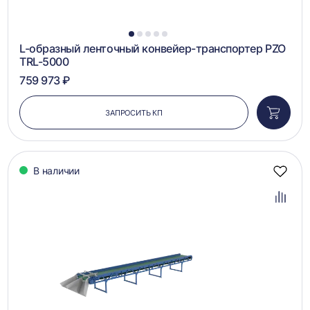
1
2
3
4
5
L-образный ленточный конвейер-транспортер PZO
TRL-5000
759 973 ₽
ЗАПРОСИТЬ КП
Добави
в
корзин
В наличии
Добав
в
избра
Добав
в
сравн