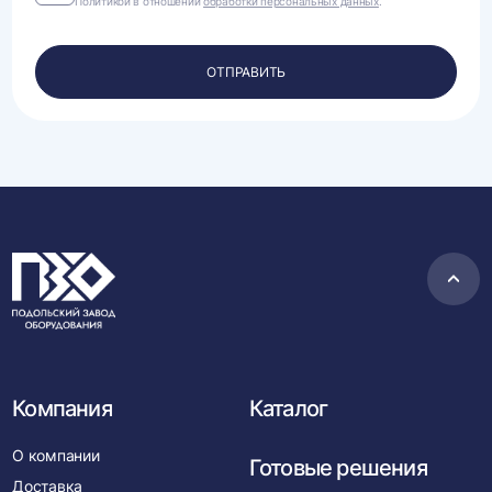
Политикой в отношении
обработки персональных данных
.
на
обработку
своих
персональных
ОТПРАВИТЬ
данных.
Пере
в
нача
Компания
Каталог
О компании
Готовые решения
Доставка