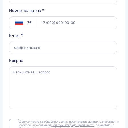
Номер телефона *
E-mail *
Вопрос
Даю
Даю
согласие на обработку своих персональных данных
, ознакомлен и
согласен с условиями
Политики конфиденциальности
, ознакомлен с
согласие