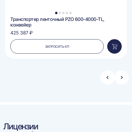
1
2
3
4
5
Транспортер ленточный PZO 600-4000-TL,
конвейер
425 387 ₽
ЗАПРОСИТЬ КП
вить
Добавит
в
ину
корзину
Стрелка
Стре
влево
впра
Лицензии