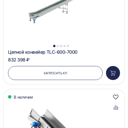
1
2
3
4
5
Цепной конвейер TLC-600-7000
832 398 ₽
ЗАПРОСИТЬ КП
Добави
в
корзин
В наличии
Добав
в
избра
Добав
в
сравн