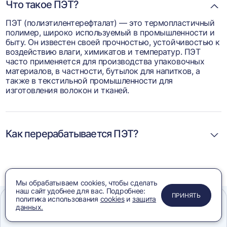
Что такое ПЭТ?
ПЭТ (полиэтилентерефталат) — это термопластичный
полимер, широко используемый в промышленности и
быту. Он известен своей прочностью, устойчивостью к
воздействию влаги, химикатов и температур. ПЭТ
часто применяется для производства упаковочных
материалов, в частности, бутылок для напитков, а
также в текстильной промышленности для
изготовления волокон и тканей.
Как перерабатывается ПЭТ?
Мы обрабатываем cookies, чтобы сделать
наш сайт удобнее для вас. Подробнее:
ПРИМЕНИТЬ
ЗАКРЫТЬ
ЗАКРЫТЬ
ЗАКРЫТЬ
ПРИНЯТЬ
политика использования
cookies
и
защита
данных.
Меню
Сравнение
Избранное
Корзина
Поиск
Подборка