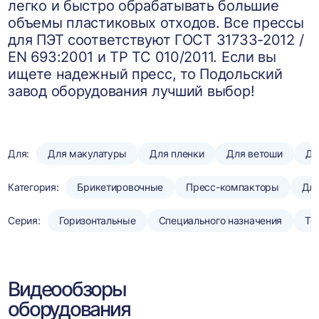
легко и быстро обрабатывать большие
объемы пластиковых отходов. Все прессы
для ПЭТ соответствуют ГОСТ 31733-2012 /
EN 693:2001 и ТР ТС 010/2011. Если вы
ищете надежный пресс, то Подольский
завод оборудования лучший выбор!
Для:
Для макулатуры
Для пленки
Для ветоши
Дл
Категория:
Брикетировочные
Пресс-компакторы
Для
Серия:
Горизонтальные
Специального назначения
То
Видеообзоры
оборудования