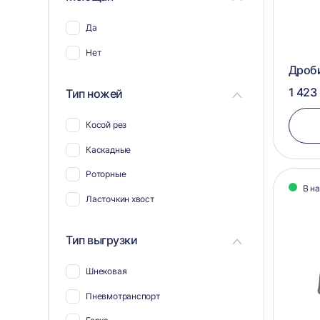
575х407
576х607
Да
Нет
Дроб
1 423
Тип ножей
Косой рез
Каскадные
Роторные
В н
Ласточкин хвост
Тип выгрузки
Шнековая
Пневмотранспорт