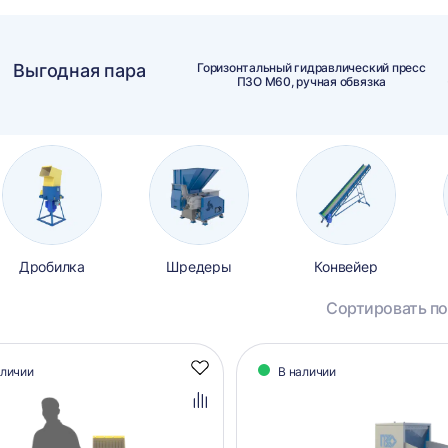
Выгодная пара
Горизонтальный гидравлический пресс
ПЗО М60, ручная обвязка
Дробилка
Шредеры
Конвейер
Сортировать по
алог
аличии
В наличии
Добавить
аров
в
избранное
Добавить
в
сравнение