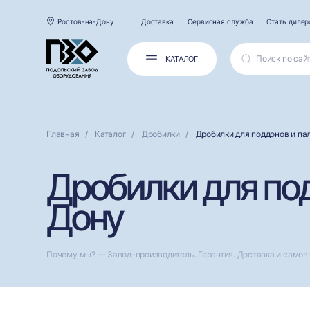
Ростов-на-Дону
Доставка
Сервисная служба
Стать диле
КАТАЛОГ
Главная
Каталог
Дробилки
Дробилки для поддонов и па
Дробилки для под
Дону
Почему мы? — Завод-производитель. Гарантия. Доставка и самов