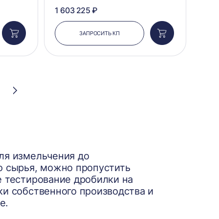
1 603 225 ₽
ЗАПРОСИТЬ КП
Добавить
Добавить
в
в
корзину
корзину
Следующая
страница
ля измельчения до
о сырья, можно пропустить
е тестирование дробилки на
ки собственного производства и
е.