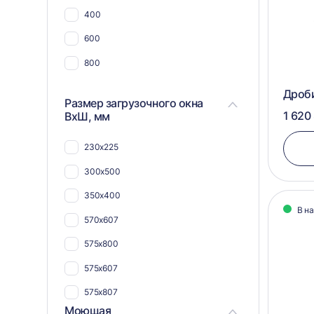
Для металлической стружки
400
Для дсп и мдф
600
Для щебня
800
Для плат и радиодеталей
Дроб
Размер загрузочного окна
Для кабеля и проводов
1 620
ВхШ, мм
Для шпона
230x225
Для труб
300x500
350x400
В н
570х607
575х800
575х607
575х807
Моющая