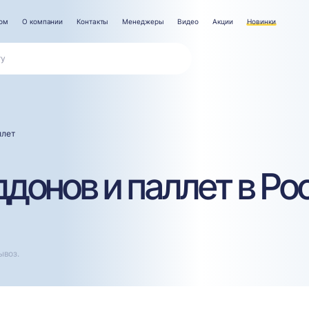
ром
О компании
Контакты
Менеджеры
Видео
Акции
Новинки
ллет
донов и паллет в Ро
ывоз.