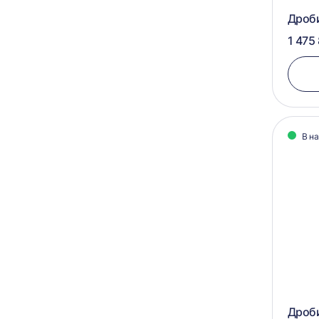
Дроби
1 475
В н
Дроб