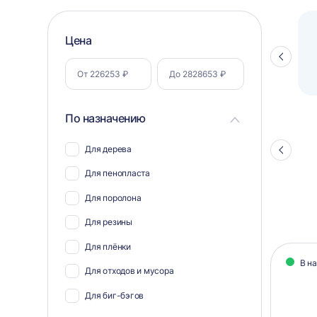
Фильтр
Цена
Полуавтоматический паллетоупаковщик
ПЗО BPW-2000
Стрелка
по
влево
параметрам
По назначению
Для дерева
Стрелка
влево
Для пенопласта
Для поролона
Для резины
Кат
Для плёнки
В н
тов
Для отходов и мусора
Для биг-бэгов