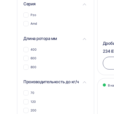
Для бумаги
Серия
Для ткани
Pzo
Для пэт бутылок
Amd
Для соли
Для пластика, полимеров,
Длина ротора мм
пластмассы
Дроб
Для пвх отходов
400
234 8
Для шин и покрышек
600
Для стекла
800
Для синтепона
Производительность до кг/ч
Для пнд
В н
Для угля
70
Для макулатуры
120
Для арболита
200