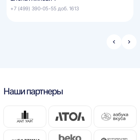
+7 (499) 390-05-55 доб. 1613
Стрелка
Стре
влево
впра
Наши партнеры