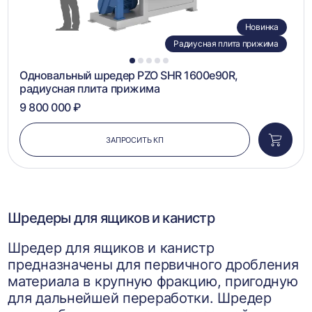
Новинка
Радиусная плита прижима
1
2
3
4
5
Одновальный шредер PZO SHR 1600e90R,
радиусная плита прижима
9 800 000 ₽
ЗАПРОСИТЬ КП
Добави
в
корзин
Шредеры для ящиков и канистр
Шредер для ящиков и канистр
предназначены для первичного дробления
материала в крупную фракцию, пригодную
для дальнейшей переработки. Шредер