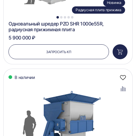
Новинка
Радиусная плита прижима
1
2
3
4
5
Одновальный шредер PZO SHR 1000e55R,
радиусная прижимная плита
5 900 000 ₽
ЗАПРОСИТЬ КП
Добави
в
корзин
В наличии
Добав
в
избра
Добав
в
сравн