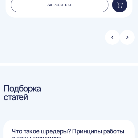
ЗАПРОСИТЬ КП
вить
Добавит
в
ину
корзину
Стрелка
Стре
влево
впра
Подборка
статей
Что такое шредеры? Принципы работы