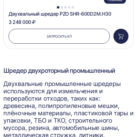
1
2
3
4
5
Двухвальный шредер PZO SHR-600D2M.H30
3 248 000 ₽
ЗАПРОСИТЬ КП
Добави
в
корзин
Шредер двухроторный промышленный
Двухвальные промышленные шредеры
используются для измельчения и
переработки отходов, таких как:
древесина, полипропиленовые мешки,
плёночные материалы, пластиковой тары и
упаковки, ТБО и ТКО, строительного
мусора, резина, автомобильные шины,
металлическая стружка, литники.