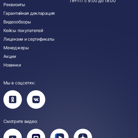
ПН-ПТ с
9:00
до
18:00
Реквизиты
Гарантийная декларация
Видеообзоры
Кейсы покупателей
Лицензии и сертификаты
Менеджеры
Акции
Новинки
Мы в соцсетях:
Вы
Вы
перейдете
перейдете
в
в
группу
группу
Одноклассники
ВКонтакте
Смотрите видео:
Вы
перейдете