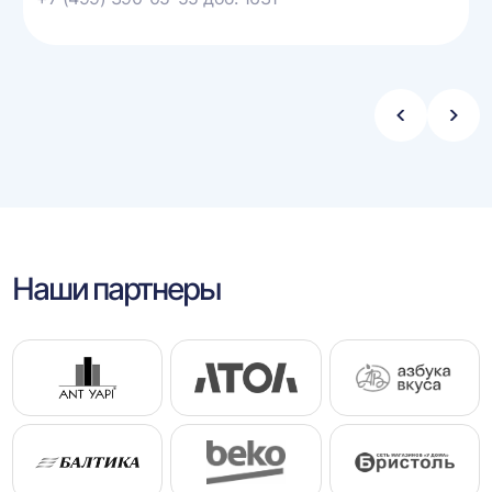
Стрелка
Стре
влево
впра
Наши партнеры