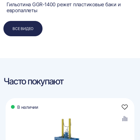
Гильотина GGR-1400 режет пластиковые баки и
европаллеты
ВСЕ ВИДЕО
Часто покупают
В наличии
авить
Добави
в
ранное
избран
авить
Добави
в
внение
сравне