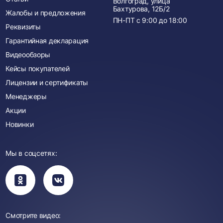
Волгоград, улица
Бахтурова, 12Б/2
Жалобы и предложения
ПН-ПТ с
9:00
до
18:00
Реквизиты
Гарантийная декларация
Видеообзоры
Кейсы покупателей
Лицензии и сертификаты
Менеджеры
Акции
Новинки
Мы в соцсетях:
Вы
Вы
перейдете
перейдете
в
в
группу
группу
Одноклассники
ВКонтакте
Смотрите видео: