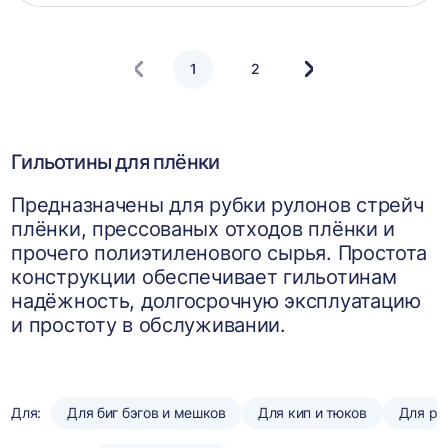
корзин
1
2
Следующая
страница
Гильотины для плёнки
Предназначены для рубки рулонов стрейч
плёнки, прессованых отходов плёнки и
прочего полиэтиленового сырья. Простота
конструкции обеспечивает гильотинам
надёжность, долгосрочную эксплуатацию
и простоту в обслуживании.
Для:
Для биг бэгов и мешков
Для кип и тюков
Для ру