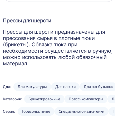
корзин
Прессы для шерсти
Прессы для шерсти предназначены для
прессования сырья в плотные тюки
(брикеты). Обвязка тюка при
необходимости осуществляется в ручную,
можно использовать любой обвязочный
материал.
Для:
Для макулатуры
Для пленки
Для пэт бутылок
Категория:
Брикетировочные
Пресс-компакторы
Для
Серия:
Горизонтальные
Специального назначения
То