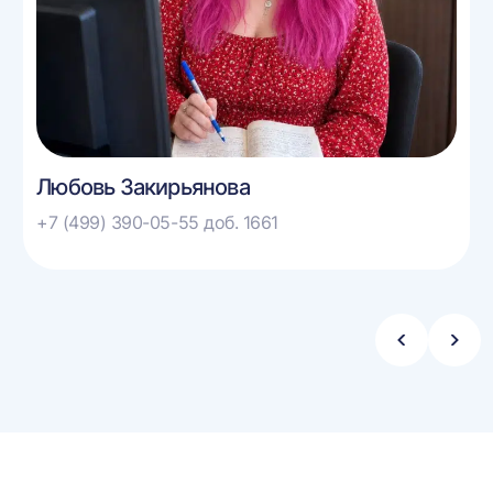
Любовь Закирьянова
+7 (499) 390-05-55 доб. 1661
Стрелка
Стре
влево
впра