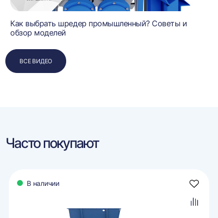
Как выбрать шредер промышленный? Советы и
обзор моделей
ВСЕ ВИДЕО
Часто покупают
В наличии
авить
Добави
в
ранное
избран
авить
Добави
в