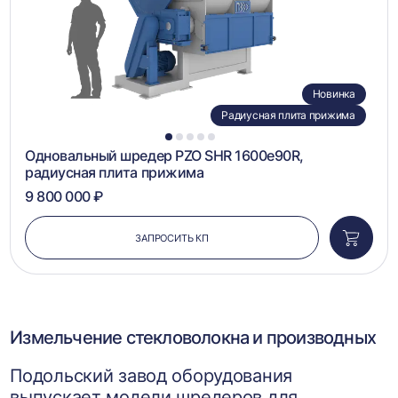
Новинка
Радиусная плита прижима
1
2
3
4
5
Одновальный шредер PZO SHR 1600e90R,
радиусная плита прижима
9 800 000 ₽
ЗАПРОСИТЬ КП
Добави
в
корзин
Измельчение стекловолокна и производных
Подольский завод оборудования
выпускает модели шредеров для