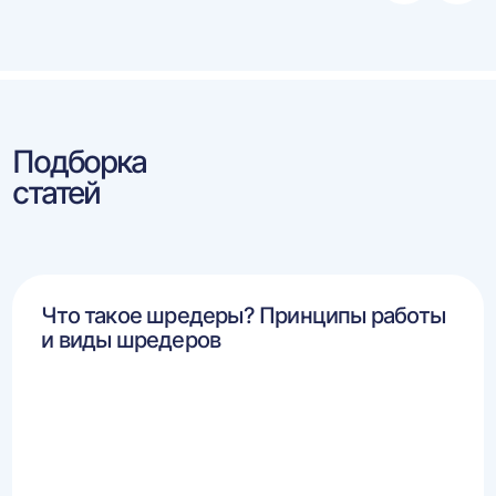
влево
впра
Подборка
статей
Что такое шредеры? Принципы работы
и виды шредеров