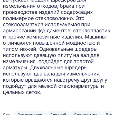
измельчения отходов, брака при
производстве изделий содержащих
полимерное стекловолокно. Это
стеклоарматура используемая при
армировании фундаментов, стеклопластик
и прочие композитные изделия. Машины
отличаются повышенной мощностью и
типом ножей. Одновальные шредеры
используют давящую плиту на вал для
измельчения, подойдет для толстой
арматуры. Двухвальные шредеры
используют два вала для измельчения,
которые вращаются навстречу друг другу -
подойдут для мелкой стеклоарматуры и
цельных сеток.
Для:
Для реагентов
Для труб
Для пластика
Для 