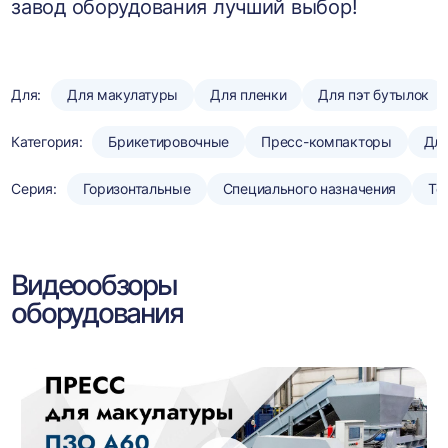
завод оборудования лучший выбор!
Для:
Для макулатуры
Для пленки
Для пэт бутылок
Категория:
Брикетировочные
Пресс-компакторы
Для
Серия:
Горизонтальные
Специального назначения
То
Видеообзоры
оборудования