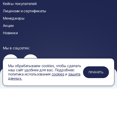
Кейсы покупателей
Лицензии и сертификаты
Менеджеры
Акции
Новинки
Мы в соцсетях:
Вы
Вы
перейдете
перейдете
в
в
Мы обрабатываем cookies, чтобы сделать
группу
группу
наш сайт удобнее для вас. Подробнее:
ЗАКРЫТЬ
ЗАКРЫТЬ
ЗАКРЫТЬ
ПРИНЯТЬ
Одноклассники
ВКонтакте
политика использования
cookies
и
защита
данных.
Смотрите видео:
Меню
Сравнение
Избранное
Корзина
Поиск
Вы
перейдете
Вы
Вы
Вы
на
перейдете
перейдете
перейдете
канал
на
на
на
YouTube
канал
канал
канал
Rutube
Вк
Дзен
Политика
Защита персональных