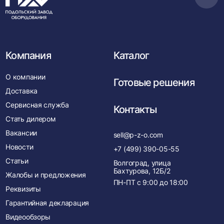
Пере
в
нача
Компания
Каталог
О компании
Готовые решения
Доставка
Сервисная служба
Контакты
Стать дилером
Вакансии
sell@p-z-o.com
Новости
+7 (499) 390-05-55
Статьи
Волгоград, улица
Бахтурова, 12Б/2
Жалобы и предложения
ПН-ПТ с
9:00
до
18:00
Реквизиты
Гарантийная декларация
Видеообзоры