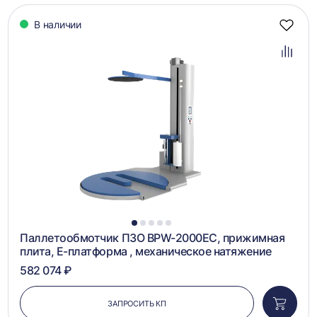
В наличии
Добав
в
избра
Добав
в
сравн
1
2
3
4
5
Паллетообмотчик ПЗО BPW-2000EC, прижимная
плита, Е-платформа , механическое натяжение
582 074 ₽
ЗАПРОСИТЬ КП
Добави