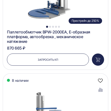
Престрейч до 250%
1
2
3
4
5
Паллетообмотчик BPW-2000EA, Е-образная
платформа, автообрезка , механическое
натяжение
870 665 ₽
ЗАПРОСИТЬ КП
Добави
в
корзин
В наличии
Добав
в
избра
Добав
в
сравн