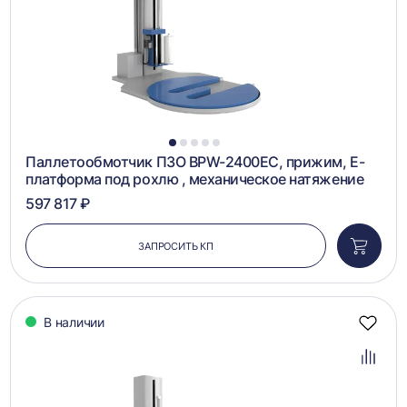
1
2
3
4
5
Паллетообмотчик ПЗО BPW-2400EC, прижим, Е-
платформа под рохлю , механическое натяжение
597 817 ₽
ЗАПРОСИТЬ КП
Добави
в
корзин
В наличии
Добав
в
избра
Добав
в
сравн