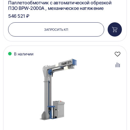
Паллетообмотчик с автоматической обрезкой
ПЗО BPW-2000A , механическое натяжение
546 521 ₽
ЗАПРОСИТЬ КП
Добави
в
корзин
В наличии
Добав
в
избра
Добав
в
сравн