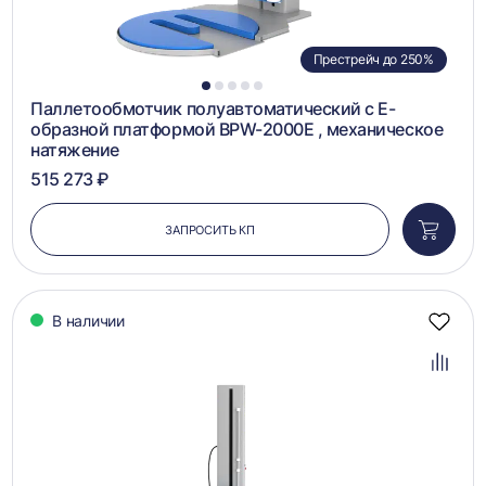
Престрейч до 250%
1
2
3
4
5
Паллетообмотчик полуавтоматический с Е-
образной платформой BPW-2000E , механическое
натяжение
515 273 ₽
ЗАПРОСИТЬ КП
Добави
в
корзин
В наличии
Добав
в
избра
Добав
в
сравн