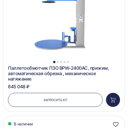
сравн
1
2
3
4
5
Паллетообмотчик ПЗО BPW-2400AC, прижим,
автоматическая обрезка , механическое
натяжение
645 048 ₽
ЗАПРОСИТЬ КП
Добави
в
корзин
В наличии
Добав