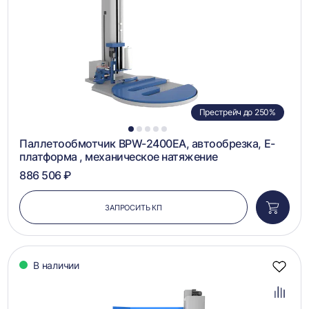
Престрейч до 250%
1
2
3
4
5
Паллетообмотчик BPW-2400EA, автообрезка, Е-
платформа , механическое натяжение
886 506 ₽
ЗАПРОСИТЬ КП
Добави
в
корзин
В наличии
Добав
в
избра
Добав
в