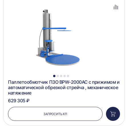
в
избра
Добав
в
сравн
1
2
3
4
5
Паллетообмотчик ПЗО BPW-2000AC с прижимом и
автоматической обрезкой стрейча , механическое
натяжение
629 305 ₽
ЗАПРОСИТЬ КП
Добави
в
корзин