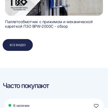
Паллетообмотчик с прижимом и механической
кареткой ПЗО BPW-2000C - обзор
ВСЕ ВИДЕО
Часто покупают
В наличии
авить
Добави