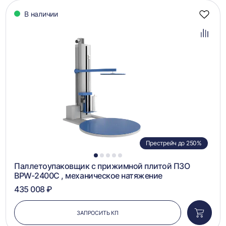
В наличии
Добав
в
избра
Добав
в
сравн
Престрейч до 250%
1
2
3
4
5
Паллетоупаковщик с прижимной плитой ПЗО
BPW-2400C , механическое натяжение
435 008 ₽
ЗАПРОСИТЬ КП
Добави
в