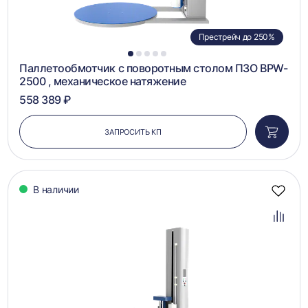
Престрейч до 250%
1
2
3
4
5
Паллетообмотчик с поворотным столом ПЗО BPW-
2500 , механическое натяжение
558 389 ₽
ЗАПРОСИТЬ КП
Добави
в
корзин
В наличии
Добав
в
избра
Добав
в
сравн