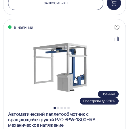
ЗАПРОСИТЬ КП
Добави
в
корзин
В наличии
Добав
в
избра
Добав
в
сравн
Новинка
Престрейч до 250%
1
2
3
4
5
Автоматический паллетообмотчик с
вращающейся рукой PZO BPW-1800HRA ,
механическое натяжение