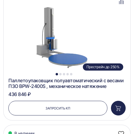
избра
Добав
в
сравн
Престрейч до 250%
1
2
3
4
5
Паллетоупаковщик полуавтоматический с весами
ПЗО BPW-2400S , механическое натяжение
436 846 ₽
ЗАПРОСИТЬ КП
Добави
в
корзин
В наличии