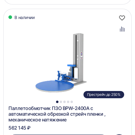
корзин
В наличии
Добав
в
избра
Добав
в
сравн
Престрейч до 250%
1
2
3
4
5
Паллетообмотчик ПЗО BPW-2400A с
автоматической обрезкой стрейч пленки ,
механическое натяжение
562 145 ₽