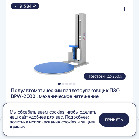
в
- 19 584 ₽
ранное
избран
авить
Добави
в
внение
сравне
Престрейч до 250%
1
2
3
4
5
Полуавтоматический паллетоупаковщик ПЗО
BPW-2000 , механическое натяжение
298 000 ₽
317 584 ₽
Мы обрабатываем cookies, чтобы сделать
наш сайт удобнее для вас. Подробнее:
ПРИМЕНИТЬ
ЗАКРЫТЬ
ЗАКРЫТЬ
ЗАКРЫТЬ
ПРИНЯТЬ
политика использования
cookies
и
защита
ЗАПРОСИТЬ КП
данных.
вить
Добавит
в
Меню
Сравнение
Избранное
Корзина
Поиск
ину
корзину