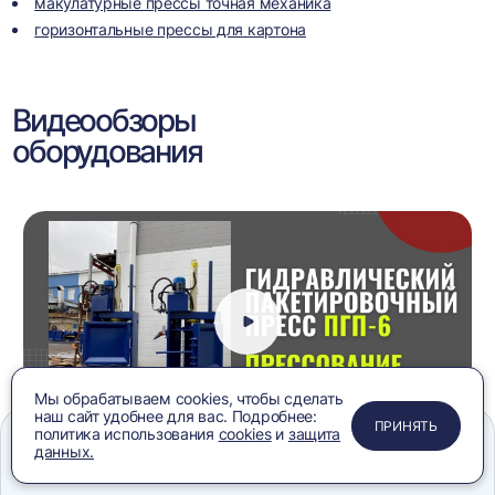
макулатурные прессы точная механика
горизонтальные прессы для картона
Видеообзоры
оборудования
Мы обрабатываем cookies, чтобы сделать
наш сайт удобнее для вас. Подробнее:
ПРИМЕНИТЬ
ЗАКРЫТЬ
ЗАКРЫТЬ
ЗАКРЫТЬ
ПРИНЯТЬ
политика использования
cookies
и
защита
данных.
Пресс гидравлический вертикальный ПГП-6 на
Меню
Сравнение
Избранное
Корзина
Поиск
картоне, видеообзор