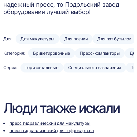
надежный пресс, то Подольский завод
оборудования лучший выбор!
Для:
Для макулатуры
Для пленки
Для пэт бутылок
Категория:
Брикетировочные
Пресс-компакторы
Для
Серия:
Горизонтальные
Специального назначения
То
Люди также искали
пресс гидравлический для макулатуры
пресс гидравлический для гофрокартона