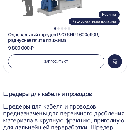
Новинка
Радиусная плита прижима
1
2
3
4
5
Одновальный шредер PZO SHR 1600e90R,
радиусная плита прижима
9 800 000 ₽
ЗАПРОСИТЬ КП
Добави
в
корзин
Шредеры для кабеля и проводов
Шредеры для кабеля и проводов
предназначены для первичного дробления
материала в крупную фракцию, пригодную
для дальнейшей переработки. Шредер