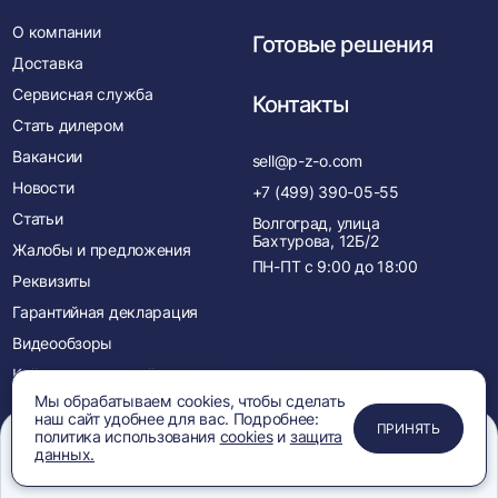
О компании
Готовые решения
Доставка
Сервисная служба
Контакты
Стать дилером
Вакансии
sell@p-z-o.com
Новости
+7 (499) 390-05-55
Статьи
Волгоград, улица
Бахтурова, 12Б/2
Жалобы и предложения
ПН-ПТ с
9:00
до
18:00
Реквизиты
Гарантийная декларация
Видеообзоры
Кейсы покупателей
Мы обрабатываем cookies, чтобы сделать
Лицензии и сертификаты
наш сайт удобнее для вас. Подробнее:
ПРИМЕНИТЬ
ЗАКРЫТЬ
ЗАКРЫТЬ
ЗАКРЫТЬ
ПРИНЯТЬ
Менеджеры
политика использования
cookies
и
защита
данных.
Акции
Меню
Сравнение
Избранное
Корзина
Поиск