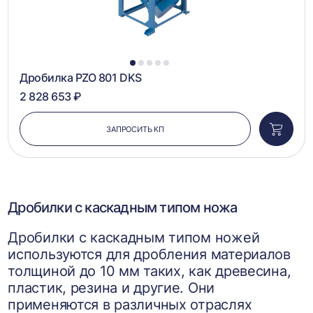
1
2
3
4
5
Дробилка PZO 801 DKS
2 828 653 ₽
ЗАПРОСИТЬ КП
Добави
в
корзин
Дробилки с каскадным типом ножа
Дробилки с каскадным типом ножей
используются для дробления материалов
толщиной до 10 мм таких, как древесина,
пластик, резина и другие. Они
применяются в различных отраслях