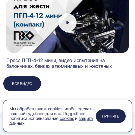
Пресс ПГП-4-12 мини, видео испытания на
балончиках, банках алюминиевых и жестяных
ВСЕ ВИДЕО
Мы обрабатываем cookies, чтобы сделать
наш сайт удобнее для вас. Подробнее:
ПРИМЕНИТЬ
ЗАКРЫТЬ
ЗАКРЫТЬ
ЗАКРЫТЬ
ПРИНЯТЬ
политика использования
cookies
и
защита
данных.
Меню
Сравнение
Избранное
Корзина
Поиск
Часто покупают