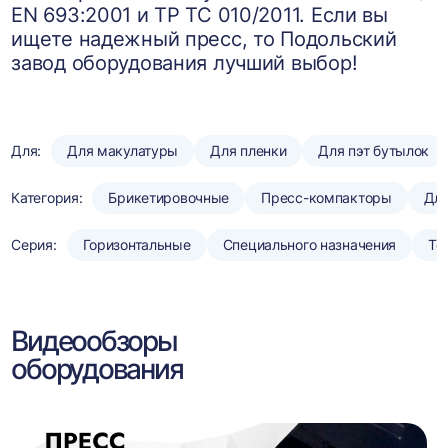
EN 693:2001 и ТР ТС 010/2011. Если вы
ищете надежный пресс, то Подольский
завод оборудования лучший выбор!
Для:
Для макулатуры
Для пленки
Для пэт бутылок
Категория:
Брикетировочные
Пресс-компакторы
Для
Серия:
Горизонтальные
Специального назначения
То
Видеообзоры
оборудования