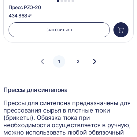
1
2
3
4
5
Пресс PZO-20
434 868 ₽
ЗАПРОСИТЬ КП
Добави
в
корзин
1
2
Следующая
страница
Прессы для синтепона
Прессы для синтепона предназначены для
прессования сырья в плотные тюки
(брикеты). Обвязка тюка при
необходимости осуществляется в ручную,
можно использовать любой обвязочный