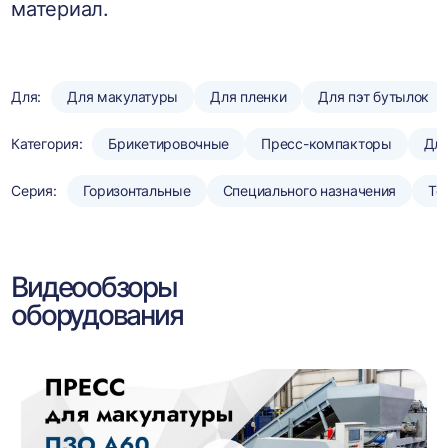
материал.
Для:
Для макулатуры
Для пленки
Для пэт бутылок
Категория:
Брикетировочные
Пресс-компакторы
Для
Серия:
Горизонтальные
Специального назначения
То
Видеообзоры
оборудования