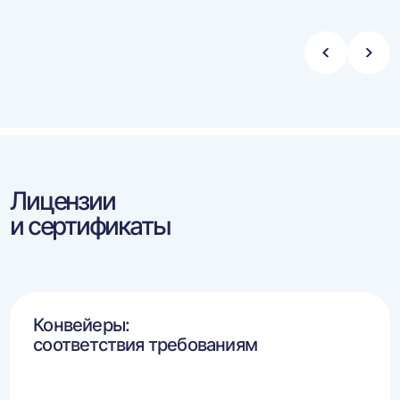
Стрелка
Стре
влево
впра
Лицензии
и сертификаты
Конвейеры:
соответствия требованиям