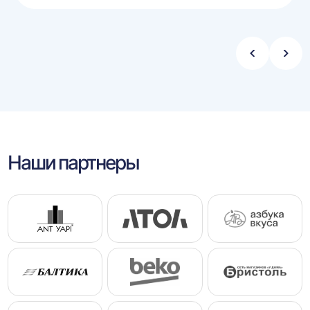
Стрелка
Стре
влево
впра
Наши партнеры