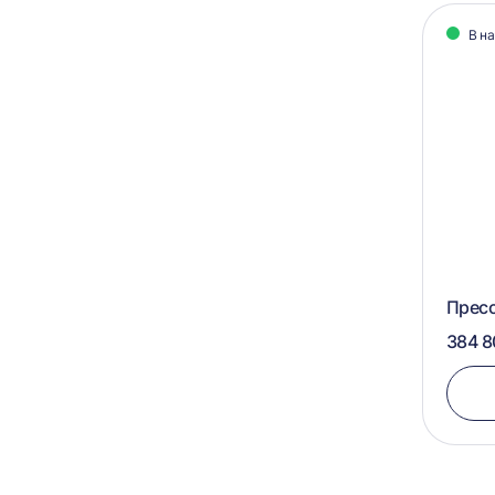
В н
Пресс
384 8