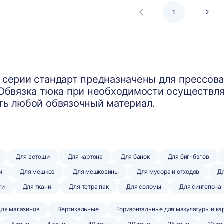
1
2
 серии стандарт предназначены для прессова
 Обвязка тюка при необходимости осуществл
ть любой обвязочный материал.
Для ветоши
Для картона
Для банок
Для биг-бэгов
и
Для мешков
Для мешковины
Для мусора и отходов
Дл
ти
Для ткани
Для тетра пак
Для соломы
Для синтепона
ля магазинов
Вертикальные
Горизонтальные для макулатуры и ка