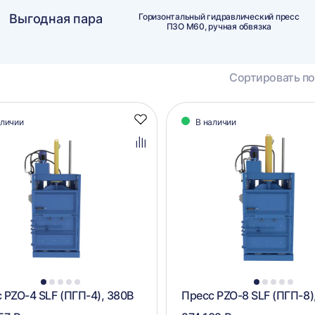
Выгодная пара
Горизонтальный гидравлический пресс
ПЗО М60, ручная обвязка
Сортировать по
алог
аличии
В наличии
Добавить
аров
в
избранное
Добавить
в
сравнение
1
2
3
4
5
1
2
3
4
5
 PZO-4 SLF (ПГП-4), 380В
Пресс PZO-8 SLF (ПГП-8)