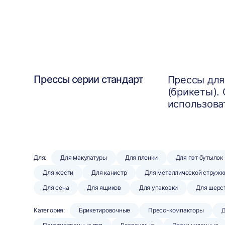
Прессы серии стандарт
Прессы для
(брикеты).
использова
Для:
Для макулатуры
Для пленки
Для пэт бутылок
Для жести
Для канистр
Для металлической стружк
Для сена
Для ящиков
Для упаковки
Для шерс
Категория:
Брикетировочные
Пресс-компакторы
Д