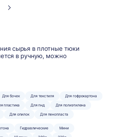
Следующая
страница
ния сырья в плотные тюки
яется в ручную, можно
Для бочек
Для текстиля
Для гофрокартона
я пластика
Для пнд
Для полиэтилена
Для опилок
Для пенопласта
ртона
Гидравлические
Мини