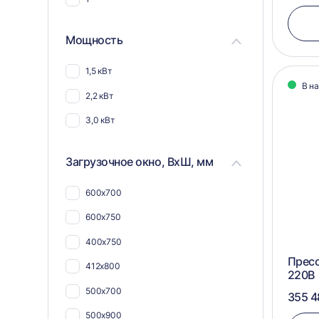
Для синтепона
Мощность
Для текстиля
1,5 кВт
В н
2,2 кВт
3,0 кВт
Загрузочное окно, ВхШ, мм
600х700
600х750
400х750
Пресс
412х800
220В
500х700
355 4
500х900