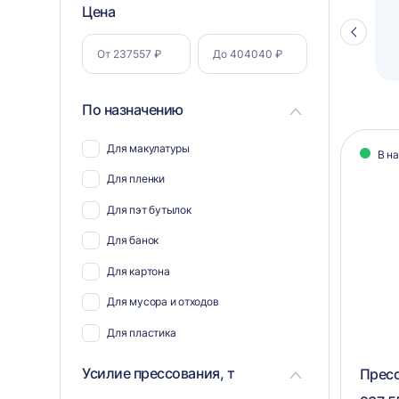
Фильтр
Цена
Полуавтоматический паллетоупаковщик
ПЗО BPW-2000
Стрелка
по
влево
параметрам
По назначению
Кат
Для макулатуры
В н
тов
Для пленки
Для пэт бутылок
Для банок
Для картона
Для мусора и отходов
Для пластика
Для полиэтилена
Усилие прессования, т
Пресс
Для ветоши