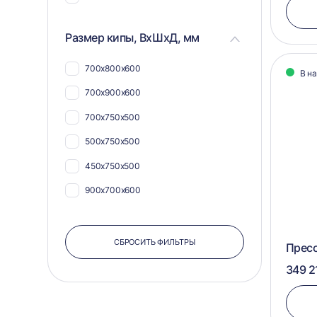
Размер кипы, ВхШхД, мм
700х800х600
В н
700х900х600
700х750х500
500х750х500
450х750х500
900х700х600
СБРОСИТЬ ФИЛЬТРЫ
Пресс
349 2