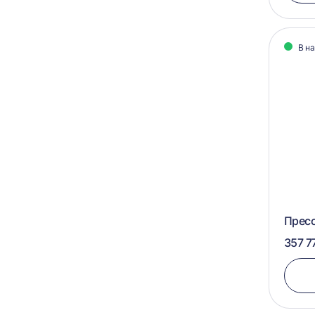
В н
Пресс
357 7