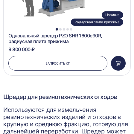
Новинка
Радиусная плита прижима
1
2
3
4
5
Одновальный шредер PZO SHR 1600e90R,
радиусная плита прижима
9 800 000 ₽
ЗАПРОСИТЬ КП
Добави
в
корзин
Шредер для резинотехнических отходов
Используются для измельчения
резинотехнических изделий и отходов в
крупную и среднюю фракцию, готовую для
дальнейшей переработки. Шредер может