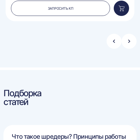
ЗАПРОСИТЬ КП
вить
Добавит
в
ину
корзину
Стрелка
Стре
влево
впра
Подборка
статей
Что такое шредеры? Принципы работы