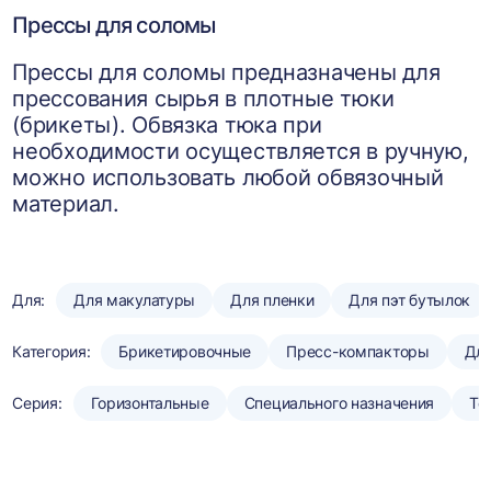
Прессы для соломы
Прессы для соломы предназначены для
прессования сырья в плотные тюки
(брикеты). Обвязка тюка при
необходимости осуществляется в ручную,
можно использовать любой обвязочный
материал.
Для:
Для макулатуры
Для пленки
Для пэт бутылок
Категория:
Брикетировочные
Пресс-компакторы
Для
Серия:
Горизонтальные
Специального назначения
То