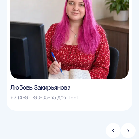
Любовь Закирьянова
+7 (499) 390-05-55 доб. 1661
Стрелка
Стре
влево
впра