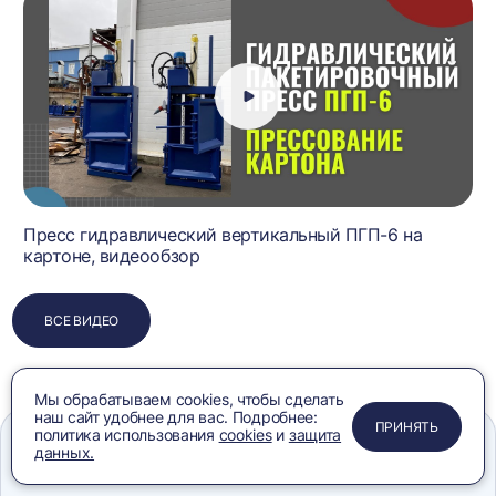
Пресс гидравлический вертикальный ПГП-6 на
картоне, видеообзор
ВСЕ ВИДЕО
Мы обрабатываем cookies, чтобы сделать
наш сайт удобнее для вас. Подробнее:
ПРИМЕНИТЬ
ЗАКРЫТЬ
ЗАКРЫТЬ
ЗАКРЫТЬ
ПРИНЯТЬ
политика использования
cookies
и
защита
данных.
Меню
Сравнение
Избранное
Корзина
Поиск