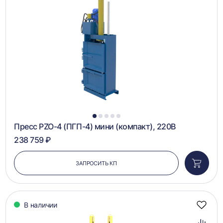
в
сравн
1
2
3
4
5
Пресс PZO-4 (ПГП-4) мини (компакт), 220В
238 759 ₽
ЗАПРОСИТЬ КП
Добави
в
корзин
В наличии
Добав
в