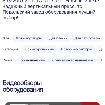
693:2001 и ТР ТС 010/2011. Если вы ищете
надежный вертикальный пресс, то
Подольский завод оборудования лучший
выбор!
Для:
Для макулатуры
Для пленки
Для пэт бутылок
Категория:
Брикетировочные
Пресс-компакторы
Для
Серия:
Горизонтальные
Специального назначения
То
Видеообзоры
оборудования