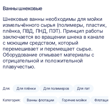
Ванны шнековые
Шнековые ванны необходимы для мойки
измельчённого сырья (полимеры, пластик,
плёнка, ПВД, ПНД, ПЭТ). Принцип работы
заключается во вращении шнека в канале
с моющим средством, который
перемешивает и перемещает сырье.
Оборудование отмывает материалы с
отрицательной и положительной
плавучестью.
Для:
Для плёнки
Для полимеров
Для пэт
Категория:
Ванны флотации
Горячие мойки
Флотацио