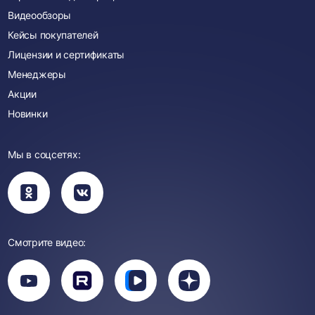
Видеообзоры
Кейсы покупателей
Лицензии и сертификаты
Менеджеры
Акции
Новинки
Мы в соцсетях:
Вы
Вы
перейдете
перейдете
в
в
группу
группу
Одноклассники
ВКонтакте
Смотрите видео:
Вы
перейдете
Вы
Вы
Вы
на
перейдете
перейдете
перейдете
канал
на
на
на
YouTube