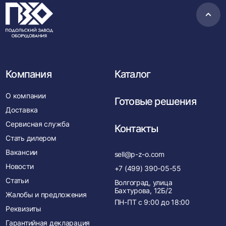
Пере
в
нача
Компания
Каталог
О компании
Готовые решения
Доставка
Сервисная служба
Контакты
Стать дилером
Вакансии
sell@p-z-o.com
Новости
+7 (499) 390-05-55
Статьи
Волгоград, улица
Бахтурова, 12Б/2
Жалобы и предложения
ПН-ПТ с
9:00
до
18:00
Реквизиты
Гарантийная декларация