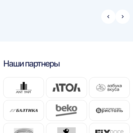
Стрелка
Стре
влево
впра
Наши партнеры