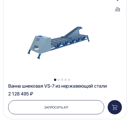
Добав
в
избра
Добав
в
сравн
1
2
3
4
5
Ванна шнековая VS-7 из нержавеющей стали
2 128 495 ₽
ЗАПРОСИТЬ КП
Добави
в
корзин