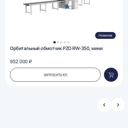
Новинка
1
2
3
4
5
Орбитальный обмотчик PZO RW-350, мини
952 000 ₽
ЗАПРОСИТЬ КП
вить
Добавит
в
ину
корзину
Стрелка
Стре
влево
впра