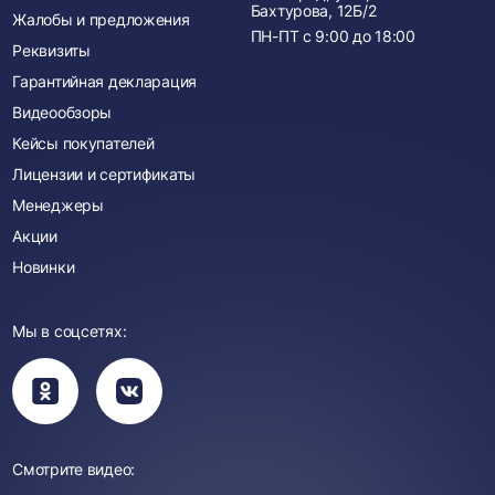
Бахтурова, 12Б/2
Жалобы и предложения
ПН-ПТ с
9:00
до
18:00
Реквизиты
Гарантийная декларация
Видеообзоры
Кейсы покупателей
Лицензии и сертификаты
Менеджеры
Акции
Новинки
Мы в соцсетях:
Вы
Вы
перейдете
перейдете
в
в
группу
группу
Одноклассники
ВКонтакте
Смотрите видео: