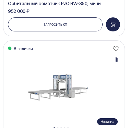
Орбитальный обмотчик PZO RW-350, мини
952 000 ₽
ЗАПРОСИТЬ КП
Добави
в
корзин
В наличии
Добав
в
избра
Добав
в
сравн
Новинка