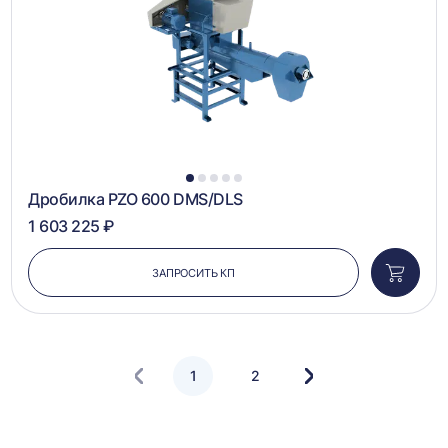
1
2
3
4
5
Дробилка PZO 600 DMS/DLS
1 603 225 ₽
ЗАПРОСИТЬ КП
Добави
в
корзин
1
2
Следующая
страница