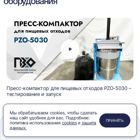
оборудования
Пресс-компактор для пищевых отходов PZO-5030 –
тестирование и запуск
Мы обрабатываем cookies, чтобы сделать
ВСЕ ВИДЕО
наш сайт удобнее для вас. Подробнее:
ПРИМЕНИТЬ
ЗАКРЫТЬ
ЗАКРЫТЬ
ЗАКРЫТЬ
ПРИНЯТЬ
политика использования
cookies
и
защита
данных.
Меню
Сравнение
Избранное
Корзина
Поиск