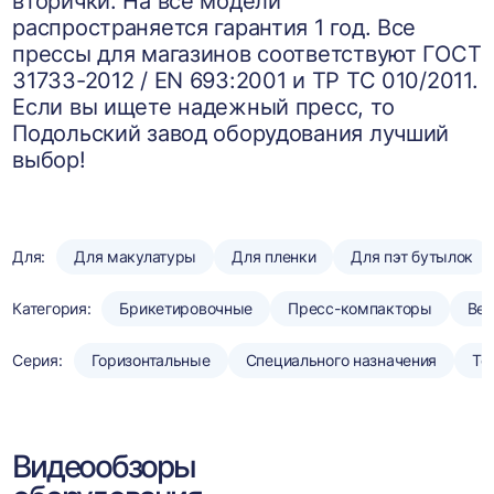
вторички. На все модели
распространяется гарантия 1 год. Все
прессы для магазинов соответствуют ГОСТ
31733-2012 / EN 693:2001 и ТР ТС 010/2011.
Если вы ищете надежный пресс, то
Подольский завод оборудования лучший
выбор!
Для:
Для макулатуры
Для пленки
Для пэт бутылок
Категория:
Брикетировочные
Пресс-компакторы
Вер
Серия:
Горизонтальные
Специального назначения
То
Видеообзоры