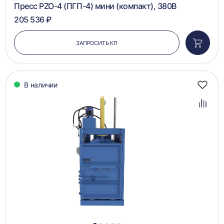
Пресс PZO-4 (ПГП-4) мини (компакт), 380В
205 536 ₽
ЗАПРОСИТЬ КП
Добави
в
корзин
В наличии
Добав
в
избра
Добав
в
сравн